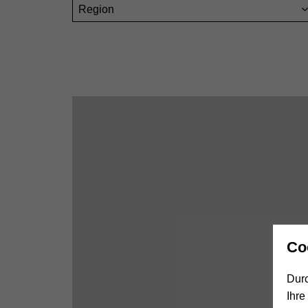
Region
Co
Durc
Ihre