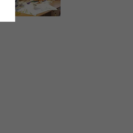
e
,
ieser
are
ie