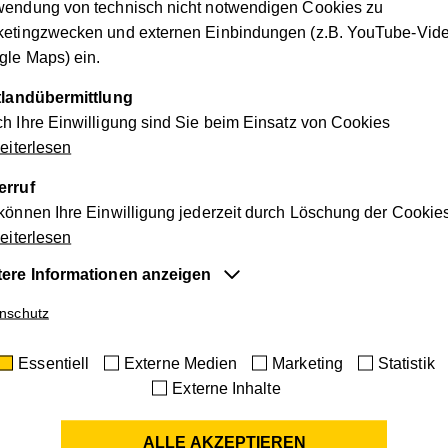
wendung von technisch nicht notwendigen Cookies zu
ketingzwecken und externen Einbindungen (z.B. YouTube-Vide
le Maps) ein.
ttlandübermittlung
h Ihre Einwilligung sind Sie beim Einsatz von Cookies
iterlesen
erruf
können Ihre Einwilligung jederzeit durch Löschung der Cookie
ar
iterlesen
tere Informationen anzeigen
r Veranstaltungen:
entiell
nschutz
e Cookies sind für die der Webseite zugrundeliegenden Vorg
Essentiell
Externe Medien
Marketing
Statistik
tig und unterstützen wichtige Funktionen wie den technischen
Externe Inhalte
ieb der Webseite, um sicherzustellen, dass sie so funktioniert 
Ihnen erwartet.
ALLE AKZEPTIEREN
ie-Informationen anzeigen