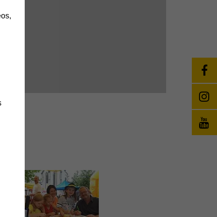
os,
s
änge
wie