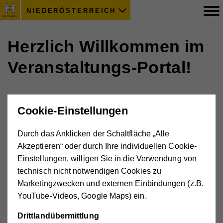
NIEDERÖSTERREICH
Herzlich Willkommen im
Veranstaltungs-Portal!
Bitte geben Sie hier Ihren Benutzernamen und Passwort
Cookie-Einstellungen
ein.
Sie haben noch keine Anmeldedaten? Dann schreiben
Durch das Anklicken der Schaltfläche „Alle
Sie bitte eine kurze Mail an
events(at)noe.hilfswerk.at
Akzeptieren“ oder durch Ihre individuellen Cookie-
Einstellungen, willigen Sie in die Verwendung von
technisch nicht notwendigen Cookies zu
Marketingzwecken und externen Einbindungen (z.B.
Mit Ihrem Benutzerkonto anmelden
YouTube-Videos, Google Maps) ein.
Bitte geben Sie Ihren Benutzernamen und Ihr Passwort
Drittlandübermittlung
ein, um sich an der Website anzumelden.