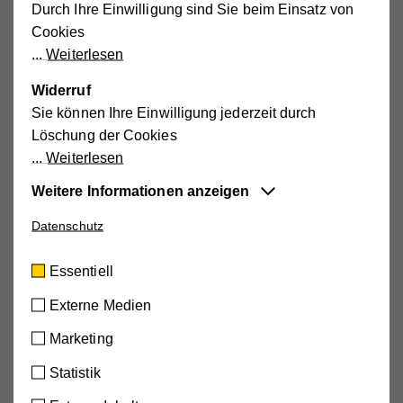
Durch Ihre Einwilligung sind Sie beim Einsatz von
Cookies
Weiterlesen
Widerruf
Sie können Ihre Einwilligung jederzeit durch
Löschung der Cookies
Weiterlesen
Weitere Informationen anzeigen
Datenschutz
Essentiell
Hilfswerk Niederösterreich
Diese Cookies sind für die der Webseite
Betriebs GmbH
Essentiell
zugrundeliegenden Vorgänge wichtig und
Spendenkonto
unterstützen wichtige Funktionen wie den
Erste Bank
Externe Medien
IBAN: AT30 2011 1825 5940 0201
technischen Betrieb der Webseite, um
BIC: GIBAATWWXXX
Marketing
sicherzustellen, dass sie so funktioniert wie von
Ihnen erwartet.
Statistik
Hilfswerk
Cookie-Informationen anzeigen