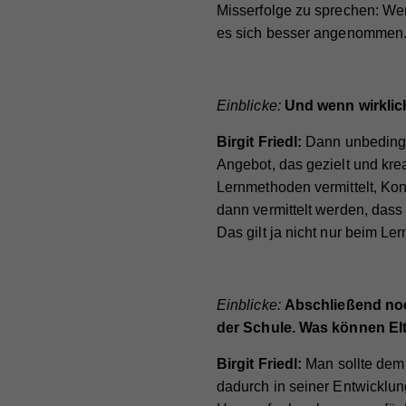
Art 
Zw
Misserfolge zu sprechen: We
Zw
Info
es sich besser angenommen
teil
nach
Na
verk
Na
Einblicke:
Und wenn wirklic
Anb
Cook
Anb
Lau
Birgit Friedl:
Dann unbedingt 
Sta
Na
Angebot, das gezielt und kre
Lau
Zw
Stat
Lernmethoden vermittelt, Kon
Anb
Webs
Zw
dann vermittelt werden, dass 
Lau
geme
Das gilt ja nicht nur beim Le
Na
Webs
Zw
Cook
Anb
Na
Einblicke:
Abschließend noc
Lau
Ex
Na
Anb
der Schule. Was können El
Mit 
Na
Zw
Anb
Lau
zuge
Birgit Friedl:
Man sollte dem
Anb
Lau
werd
dadurch in seiner Entwicklun
Zw