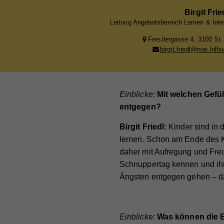
Birgit Fri
Leitung Angebotsbereich Lernen & Inte
Ferstlergasse 4, 3100 St.
birgit.friedl@noe.hilf
Einblicke:
Mit welchen Gefü
entgegen?
Birgit Friedl:
Kinder sind in 
lernen. Schon am Ende des Ki
daher mit Aufregung und Freu
Schnuppertag kennen und ihne
Ängsten entgegen gehen – das
Einblicke:
Was können die El