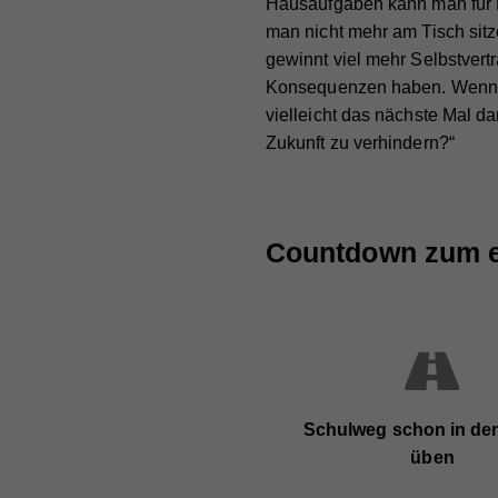
jewe
Hausaufgaben kann man für Fr
Lau
Zw
uns
man nicht mehr am Tisch sitz
gewinnt viel mehr Selbstvert
Zw
Na
Konsequenzen haben. Wenn e
vielleicht das nächste Mal 
Na
Anb
Zukunft zu verhindern?“
Anb
Lau
Lau
Zw
Countdown zum er
Zw
Na
Anb
Na
Lau
Anb
Schulweg schon in den
Zw
Lau
üben
Zw