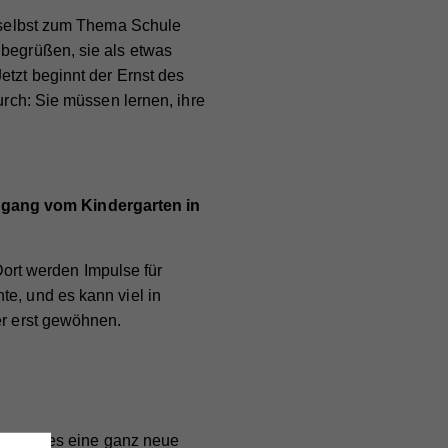
e selbst zum Thema Schule
 begrüßen, sie als etwas
etzt beginnt der Ernst des
urch: Sie müssen lernen, ihre
rgang vom Kindergarten in
 Dort werden Impulse für
te, und es kann viel in
er erst gewöhnen.
des Kindes eine ganz neue