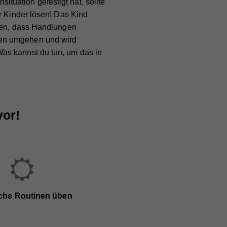
uation gefestigt hat, sollte
r Kinder lösen! Das Kind
rnen, dass Handlungen
gen umgehen und wird
as kannst du tun, um das in
vor!
iche Routinen üben