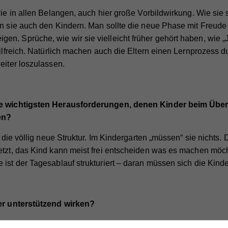
wie in allen Belangen, auch hier große Vorbildwirkung. Wie si
ln sie auch den Kindern. Man sollte die neue Phase mit Freude
n. Sprüche, wie wir sie vielleicht früher gehört haben, wie „J
hilfreich. Natürlich machen auch die Eltern einen Lernprozess d
eiter loszulassen.
e wichtigsten Herausforderungen, denen Kinder beim Übe
en?
m die völlig neue Struktur. Im Kindergarten „müssen“ sie nichts.
etzt, das Kind kann meist frei entscheiden was es machen möch
 ist der Tagesablauf strukturiert – daran müssen sich die Kind
er unterstützend wirken?
 Denn auch das Familienleben erfährt durch den Schuleintritt 