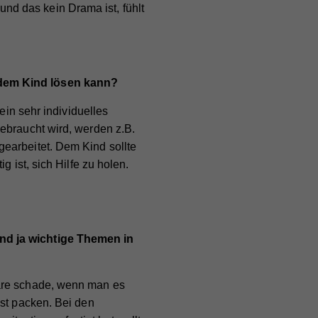
are
d das kein Drama ist, fühlt
ie
 dem Kind lösen kann?
ein sehr individuelles
ebraucht wird, werden z.B.
earbeitet. Dem Kind sollte
nd
nd
 ist, sich Hilfe zu holen.
er
nd ja wichtige Themen in
e
bei
äre schade, wenn man es
bst packen. Bei den