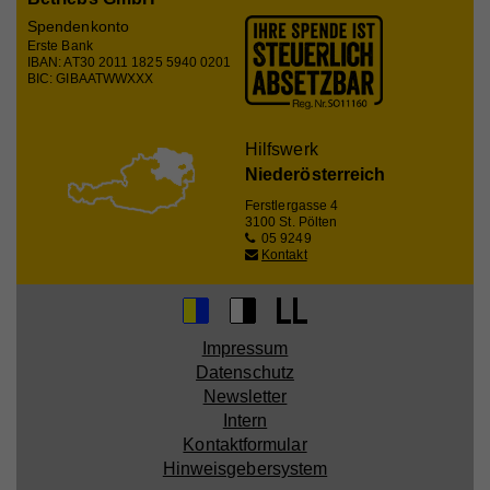
Spendenkonto
Erste Bank
IBAN: AT30 2011 1825 5940 0201
Name
_ga
BIC: GIBAATWWXXX
Anbieter
Whatchado
Hilfswerk
Laufzeit
2 Jahre
Niederösterreich
Registriert eine eindeutige ID, die verwendet wird,
Ferstlergasse 4
3100 St. Pölten
Zweck
um statistische Daten dazu, wie der Besucher die
05 9249
Website nutzt, zu generieren.
Kontakt
Name
_gat_UA_44117881-7
Impressum
Anbieter
Whatchado
Datenschutz
Newsletter
Laufzeit
10 Minuten
Intern
Kontaktformular
Wird zur Unterscheidung von Website Besuchern
Zweck
Hinweisgebersystem
verwendet