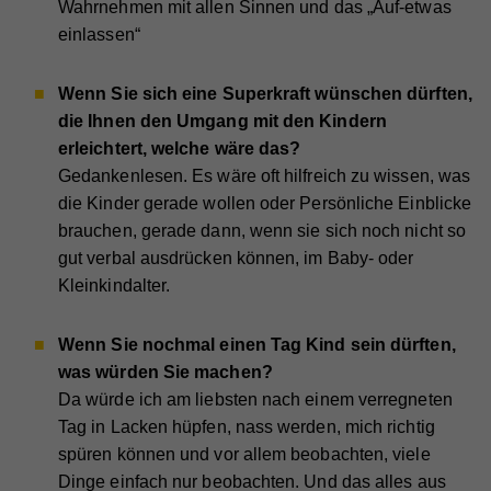
Wahrnehmen mit allen Sinnen und das „Auf-etwas
Registriert eine eindeutige ID auf mobilen Geräten,
einlassen“
Name
_fbp
Statistik
Zweck
um Tracking basierend auf dem geografischen
Name
access
GPS-Standort zu ermöglichen.
Statistik-Cookies helfen uns zu verstehen, wie Sie
Anbieter
Facebook
Wenn Sie sich eine Superkraft wünschen dürften,
mit unserer Webseite interagieren, indem
Anbieter
Hilfswerk
die Ihnen den Umgang mit den Kindern
Laufzeit
4 Monate
Informationen anonym gesammelt und gemeldet
erleichtert, welche wäre das?
Laufzeit
7 Tage
Name
VISITOR_INFO1_LIVE
werden. Die gesammelten Informationen helfen uns,
Wird von Facebook genutzt, um eine Reihe von
Gedankenlesen. Es wäre oft hilfreich zu wissen, was
unser Webseitenangebot laufend zu verbessern.
Zweck
Werbeprodukten anzuzeigen, zum Beispiel
Speichert die Farbkontrasteinstellung der
Anbieter
YouTube
Zweck
Echtzeitgebote dritter Werbetreibender.
die Kinder gerade wollen oder Persönliche Einblicke
Cookie-Informationen anzeigen
Barrierefreileiste.
brauchen, gerade dann, wenn sie sich noch nicht so
Laufzeit
179 Tage
Name
_ga
Externe Inhalte
gut verbal ausdrücken können, im Baby- oder
Versucht, die Benutzerbandbreite auf Seiten mit
Zweck
Kleinkindalter.
Name
fr
Mit dieser Einstellung werden externe Inhalte auf
integrierten YouTube-Videos zu schätzen.
Anbieter
Google Analytics
unserer Webseite zugelassen, die von Drittanbietern
Anbieter
Facebook
Laufzeit
2 Jahre
stammen (z.B. Inlineframes). Dabei werden
Wenn Sie nochmal einen Tag Kind sein dürften,
Laufzeit
90 Tage
technische Daten (z.B. IP-Adresse) automatisch an
was würden Sie machen?
Name
vuid
Registriert eine eindeutige ID, die verwendet wird,
die jeweiligen Drittanbieter übermittelt, damit deren
Da würde ich am liebsten nach einem verregneten
Zweck
um statistische Daten dazu, wie der Besucher die
Beinhaltet eine eindeutige Browser und Benutzer
Anbieter
Vimeo
Zweck
Website nutzt, zu generieren.
Einbindungen auf unserer Webseite angezeigt
Tag in Lacken hüpfen, nass werden, mich richtig
ID, die für gezielte Werbung verwendet werden.
werden können.
spüren können und vor allem beobachten, viele
Laufzeit
2 Jahre
Dinge einfach nur beobachten. Und das alles aus