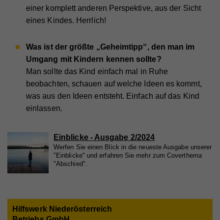
Zweck
Wird verwendet, um Vimeo-Inhalte zu entsperren.
Name
_gat
einer komplett anderen Perspektive, aus der Sicht
eines Kindes. Herrlich!
Anbieter
Google Universal Analytics
Name
_gat
Laufzeit
1 Minute
Was ist der größte „Geheimtipp“, den man im
Umgang mit Kindern kennen sollte?
Anbieter
Whatchado
Wird von Google Analytics verwendet, um die
Zweck
Anforderungsrate einzuschränken.
Man sollte das Kind einfach mal in Ruhe
Laufzeit
1 Minute
beobachten, schauen auf welche Ideen es kommt,
was aus den Ideen entsteht. Einfach auf das Kind
Wird von Google Analytics verwendet, um die
Zweck
Anforderungsrate einzuschränken
Name
_gid
einlassen.
Anbieter
Google Analytics
Einblicke - Ausgabe 2/2024
Name
_gid
Laufzeit
1 Tag
Werfen Sie einen Blick in die neueste Ausgabe unserer
"Einblicke" und erfahren Sie mehr zum Coverthema
Anbieter
Whatchado
Registriert eine eindeutige ID, die verwendet wird,
"Abschied".
Zweck
um statistische Daten dazu, wie der Besucher die
Website nutzt, zu generieren.
Laufzeit
1 Tag
Registriert eine eindeutige ID, die verwendet wird,
Hilfswerk Niederösterreich
Zweck
um statistische Daten dazu, wie der Besucher die
Website nutzt, zu generieren.
Betriebs GmbH