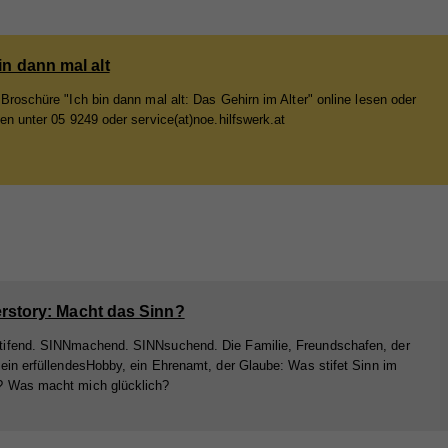
nd
nd
er
in dann mal alt
 Broschüre "Ich bin dann mal alt: Das Gehirn im Alter" online lesen oder
len unter 05 9249 oder service(at)noe.hilfswerk.at
e
bei
rstory: Macht das Sinn?
ifend. SINNmachend. SINNsuchend. Die Familie, Freundschafen, der
 ein erfüllendesHobby, ein Ehrenamt, der Glaube: Was stifet Sinn im
? Was macht mich glücklich?