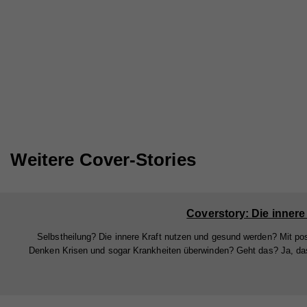
Stat
Anb
Webs
Zw
Lau
geme
Na
Webs
Zw
Cook
Anb
Na
Lau
Ex
Na
Anb
Mit 
Na
Zw
Anb
Lau
zuge
Anb
Lau
Weitere Cover-Stories
werd
Zw
jewe
Lau
Zw
uns
Zw
Coverstory: Die innere
Na
Selbstheilung? Die innere Kraft nutzen und gesund werden? Mit po
Na
Anb
Denken Krisen und sogar Krankheiten überwinden? Geht das? Ja, da
Anb
Lau
Lau
Zw