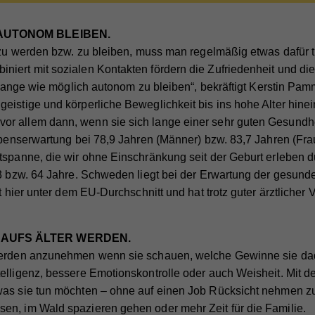
lassen, die von Drittanbietern stammen (z.B. YouTube-Videos
fzeit
30 Tage
le Maps). Dabei werden technische Daten (z.B. IP-Adresse)
AUTONOM BLEIBEN.
matisch an die jeweiligen Drittanbieter übermittelt, damit deren
eck
Aktiviert die Zustimmung zur Cookie-Nutzung für die Webseite.
it zu werden bzw. zu bleiben, muss man regelmäßig etwas dafü
bindungen auf unserer Webseite angezeigt werden können.
iert mit sozialen Kontakten fördern die Zufriedenheit und die 
ie-Informationen anzeigen
so lange wie möglich autonom zu bleiben“, bekräftigt Kerstin P
me
PHPSESSID
rketing
me
YSC
eistige und körperliche Beweglichkeit bis ins hohe Alter hine
 allem dann, wenn sie sich lange einer sehr guten Gesundheit
se Cookies werden zum Nachverfolgen von Suchmustern und
ieter
Hilfswerk
ieter
YouTube
Lebenserwartung bei 78,9 Jahren (Männer) bzw. 83,7 Jahren (Fr
vität verwendet. Wir verwenden diese Informationen, um Ihnen
fzeit
Session
tspanne, die wir ohne Einschränkung seit der Geburt erleben dü
fzeit
Session
vante/personalisierte Marketinginhalte zeigen zu können. Mit d
63 bzw. 64 Jahre. Schweden liegt bei der Erwartung der gesun
Cookies sammeln wir möglicherweise persönliche, identifizierb
eck
Eindeutige ID, die die Sitzung des Benutzers identifiziert.
Registriert eine eindeutige ID, um Statistiken der Videos von YouTube, d
eck
gt hier unter dem EU-Durchschnitt und hat trotz guter ärztlicher
rmationen und verwenden diese für gezielte Werbung und/oder
der Benutzer gesehen hat, zu behalten.
en sie zu diesem Zweck mit Dritten. Alle anhand dieser Cookies
verfolgten und aufgezeichneten Aktivitäten können an Dritte
me
fe_typo_user
AUFS ÄLTER WERDEN.
auft werden.
me
GPS
werden anzunehmen wenn sie schauen, welche Gewinne sie dad
ieter
Hilfswerk
ie-Informationen anzeigen
elligenz, bessere Emotionskontrolle oder auch Weisheit. Mit d
ieter
YouTube
fzeit
Session
was sie tun möchten – ohne auf einen Job Rücksicht nehmen 
tistik
me
_fbp
fzeit
1 Tag
en, im Wald spazieren gehen oder mehr Zeit für die Familie.
eck
Eindeutige ID, die die Sitzung des Benutzers identifiziert.