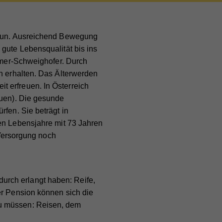
,
r tun. Ausreichend Bewegung
gute Lebensqualität bis ins
ammer-Schweighofer. Durch
in erhalten. Das Älterwerden
 erfreuen. In Österreich
auen). Die gesunde
rfen. Sie beträgt in
ieser
den Lebensjahre
mit 73 Jahren
are
ie
 Versorgung noch
urch erlangt haben: Reife,
er Pension können sich die
zu müssen: Reisen, dem