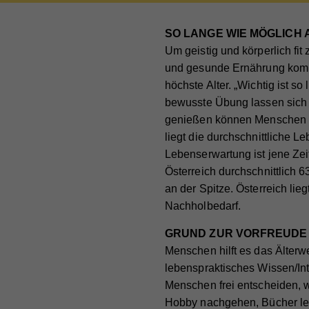
zuge
Lau
Goog
SO LANGE WIE MÖGLICH 
auto
Zw
Um geistig und körperlich f
Ein
und gesunde Ernährung kombin
Cook
höchste Alter. „Wichtig ist 
Na
Ma
Na
bewusste Übung lassen sich g
genießen können Menschen vor
Die
Anb
Anb
liegt die durchschnittliche 
Akti
Lau
Lebenserwartung ist jene Zei
Lau
rele
Österreich durchschnittlich 
Art 
Zw
Zw
an der Spitze. Österreich lie
Info
Nachholbedarf.
teil
nach
Na
GRUND ZUR VORFREUDE 
verk
Na
Menschen hilft es das Älter
Anb
Cook
lebenspraktisches Wissen/Int
Anb
Lau
Menschen frei entscheiden, 
Sta
Na
Lau
Hobby nachgehen, Bücher les
Zw