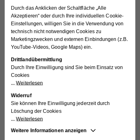
Mitarbeitermagazin des Hilfswerks Niederösterreich,
Durch das Anklicken der Schaltfläche „Alle
anonymisiert veröffentlicht wird. Dem/der Teilnehmer/in ist
Akzeptieren“ oder durch Ihre individuellen Cookie-
bekannt, dass gepostete Bild-/Foto- oder Textbeiträge
Einstellungen, willigen Sie in die Verwendung von
auch über die Website von Hilfswerk Niederösterreich
technisch nicht notwendigen Cookies zu
sowie Dritte in sozialen Medien diskutiert und verlinkt
Marketingzwecken und externen Einbindungen (z.B.
werden dürfen.
YouTube-Videos, Google Maps) ein.
Drittlandübermittlung
6.
Die Verlosung des Gewinns erfolgt nach Ablauf des
Durch Ihre Einwilligung sind Sie beim Einsatz von
Durchführungszeitraums und unter Gewährleistung des
Cookies
Zufallsprinzips und des Vier-Augen-Prinzips, sofern nicht
Weiterlesen
andere Angaben zur Gewinnermittlung (z.B. Abstimmung)
gemacht wurden.
Widerruf
Sie können Ihre Einwilligung jederzeit durch
Löschung der Cookies
7.
Beiträge, die gegen österreichisches bzw. europäisches
Weiterlesen
Recht oder unsere Netiquette verstoßen, werden nicht
berücksichtigt. Der/Die Teilnehmer/in nimmt in diesem Fall
Weitere Informationen anzeigen
somit nicht an der Verlosung teil.