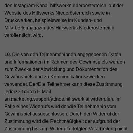
den Instagram-Kanal hilfswerkniederoesterreich, auf der
Anbieter
Hilfswerk
Name
YSC
Marketing
Website des Hilfswerks Niederösterreich sowie in
Diese Cookies werden zum Nachverfolgen von
Druckwerken, beispielsweise im Kunden- und
Laufzeit
Session
Anbieter
YouTube
Suchmustern und Aktivität verwendet. Wir
Mitarbeitermagazin des Hilfswerks Niederösterreich
Eindeutige ID, die die Sitzung des Benutzers
Laufzeit
Session
verwenden diese Informationen, um Ihnen
Zweck
veröffentlicht wird.
identifiziert.
relevante/personalisierte Marketinginhalte zeigen zu
Registriert eine eindeutige ID, um Statistiken der
können. Mit dieser Art Cookies sammeln wir
Zweck
Videos von YouTube, die der Benutzer gesehen hat,
10.
Die von den Teilnehmer/innen angegebenen Daten
zu behalten.
möglicherweise persönliche, identifizierbare
Name
fe_typo_user
und Informationen im Rahmen des Gewinnspiels werden
Informationen und verwenden diese für gezielte
zum Zwecke der Abwicklung und Dokumentation des
Werbung und/oder teilen sie zu diesem Zweck mit
Anbieter
Hilfswerk
Gewinnspiels und zu Kommunikationszwecken
Name
GPS
Dritten. Alle anhand dieser Cookies nachverfolgten
Laufzeit
Session
verwendet. Der/Die Teilnehmer kann diese Zustimmung
und aufgezeichneten Aktivitäten können an Dritte
Anbieter
YouTube
jederzeit durch E-Mail
verkauft werden.
Eindeutige ID, die die Sitzung des Benutzers
Zweck
an
marketing.support(at)noe.hilfswerk.at
widerrufen. Im
identifiziert.
Laufzeit
1 Tag
Cookie-Informationen anzeigen
Falle eines Widerrufs wird der/die Teilnehmer/in vom
Registriert eine eindeutige ID auf mobilen Geräten,
Gewinnspiel ausgeschlossen. Durch den Widerruf der
Name
_fbp
Statistik
Zweck
um Tracking basierend auf dem geografischen
Zustimmung wird die Rechtmäßigkeit der aufgrund der
Name
access
GPS-Standort zu ermöglichen.
Statistik-Cookies helfen uns zu verstehen, wie Sie
Anbieter
Facebook
Zustimmung bis zum Widerruf erfolgten Verarbeitung nicht
mit unserer Webseite interagieren, indem
Anbieter
Hilfswerk