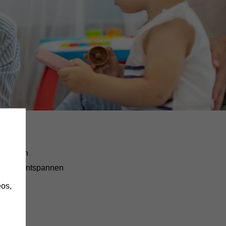
h
tauschen
nd zu entspannen
os,