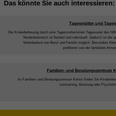
Lau
Das könnte Sie auch interessieren:
Goog
auto
Zw
Ein
Cook
Tagesmütter und Tages
Na
Die Kinderbetreuung durch eine Tagesmutter/einen Tagesvater des Hil
Ma
Na
Niederösterreich ist flexibel und individuell. Dadurch ist die o
Die
Anb
Vereinbarkeit von Beruf und Familie möglich. Besonders Klei
Anb
Akti
profitieren von der familiären Atmo
Lau
Lau
rele
Art 
Zw
Zw
Info
Familien- und Beratungszentrum 
teil
nach
Im Familien- und Beratungszentrum Krems finden Sie Kinderbet
Na
Lerntraining, Beratung oder Psychoth
verk
Na
Anb
Cook
Anb
Lau
Sta
Na
Lau
Zw
Stat
Anb