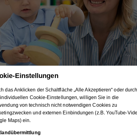
okie-Einstellungen
h das Anklicken der Schaltfläche „Alle Akzeptieren“ oder durc
 bzw. Kleinkindern zu treffen, kennenzulernen und sich auszu
 individuellen Cookie-Einstellungen, willigen Sie in die
ld und angenehmer Atmosphäre ein bisschen rauszukommen u
wendung von technisch nicht notwendigen Cookies zu
ffee oder Tee
ketingzwecken und externen Einbindungen (z.B. YouTube-Vide
le Maps) ein.
t ist bei Fragen gerne für Sie da.
ttlandübermittlung