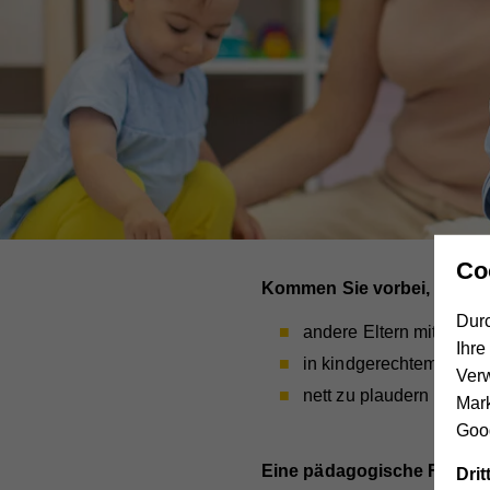
Co
Kommen Sie vorbei, um...
Durc
andere Eltern mit Babys
Ihre
in kindgerechtem Umfe
Ver
nett zu plaudern bei Ka
Mar
Goog
Eine pädagogische Fachkraf
Dri