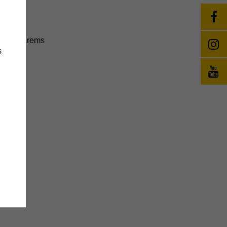
, 3500 Krems
s
änge
wie
e
,