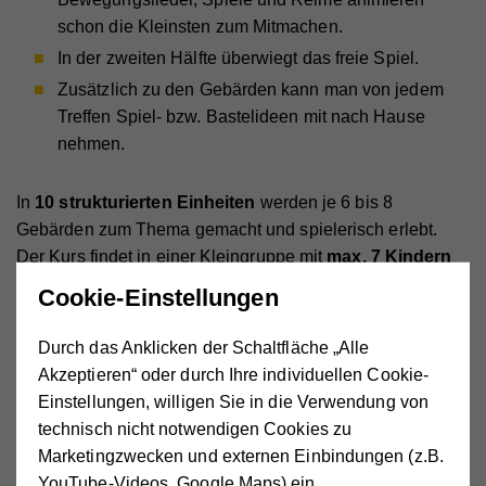
schon die Kleinsten zum Mitmachen.
In der zweiten Hälfte überwiegt das freie Spiel.
Zusätzlich zu den Gebärden kann man von jedem
Treffen Spiel- bzw. Bastelideen mit nach Hause
nehmen.
In
10 strukturierten Einheiten
werden je 6 bis 8
Gebärden zum Thema gemacht und spielerisch erlebt.
Der Kurs findet in einer Kleingruppe mit
max. 7 Kindern
und ihrer Begleitperson statt.
Cookie-Einstellungen
Termin:
jeden Freitag von 09:00 bis 10:00 Uhr
Durch das Anklicken der Schaltfläche „Alle
(Einstieg ist jederzeit möglich)
Akzeptieren“ oder durch Ihre individuellen Cookie-
Einstellungen, willigen Sie in die Verwendung von
technisch nicht notwendigen Cookies zu
Ort:
Marketingzwecken und externen Einbindungen (z.B.
Familien- und Beratungszentrum, Karl-Eybl-Gasse 5,
YouTube-Videos, Google Maps) ein.
3500 Krems