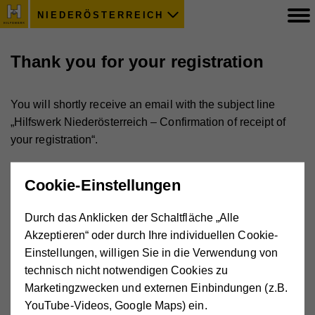
NIEDERÖSTERREICH
Thank you for your registration
You will shortly receive an email with the subject line
„Hilfswerk Niederösterreich – Confirmation of receipt of
your registration“.
In this email you will also find your submitted data.
Cookie-Einstellungen
This automated email confirms that we have received your
registration and that we will review your request.
Durch das Anklicken der Schaltfläche „Alle
Within 12 weeks we will inform you whether we can offer
Akzeptieren“ oder durch Ihre individuellen Cookie-
your child a childcare place.
Einstellungen, willigen Sie in die Verwendung von
technisch nicht notwendigen Cookies zu
Marketingzwecken und externen Einbindungen (z.B.
Important:
YouTube-Videos, Google Maps) ein.