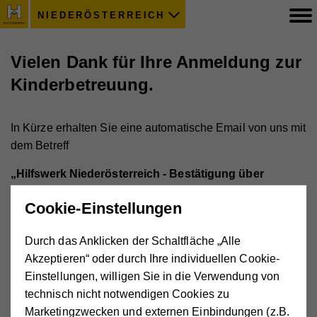
NIEDERÖSTERREICH
Vielen Dank für Ihre Anmeldung zur
Kinderbetreuung.
In Kürze erhalten Sie eine automatische Email von uns mit
dem Betreff
„Hilfswerk Niederösterreich - Bestätigung über
Eingang Ihrer Anmeldung“.
Cookie-Einstellungen
Darin finden Sie auch noch einmal alle Ihre angegebenen
Durch das Anklicken der Schaltfläche „Alle
Daten.
Akzeptieren“ oder durch Ihre individuellen Cookie-
Das automatische Email ist für Sie eine Bestätigung, dass
Einstellungen, willigen Sie in die Verwendung von
wir Ihre Anmeldung erhalten haben und Ihren
technisch nicht notwendigen Cookies zu
Betreuungswunsch prüfen werden. Innerhalb von 12
Marketingzwecken und externen Einbindungen (z.B.