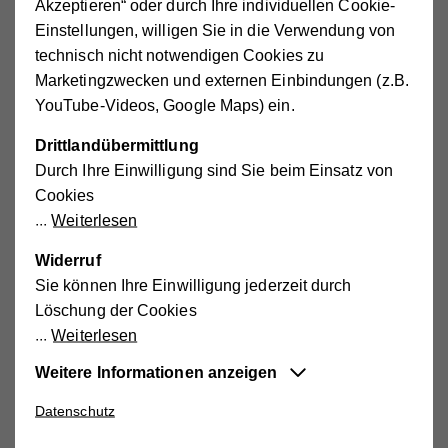
Akzeptieren“ oder durch Ihre individuellen Cookie-
Einstellungen, willigen Sie in die Verwendung von
technisch nicht notwendigen Cookies zu
Marketingzwecken und externen Einbindungen (z.B.
YouTube-Videos, Google Maps) ein.
Drittlandübermittlung
Durch Ihre Einwilligung sind Sie beim Einsatz von
Cookies
Weiterlesen
Widerruf
Sie können Ihre Einwilligung jederzeit durch
Individuelle Begleitung in jeder Situation
Löschung der Cookies
Weiterlesen
Wir unterstützen Sie und Ihre Familie in den
Bereichen Kinderbetreuung & Tageseltern, Lernen &
Weitere Informationen anzeigen
Integration, Schulsozialarbeit, Mobile Dienste sowie
Datenschutz
Psychosoziales und Beratung.
Essentiell
Diese Cookies sind für die der Webseite
Weiterlesen