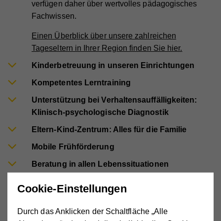
verfügen daher über wertvolles pädagogisches
Fachwissen.
Einen Überblick über unsere zahlreichen
Tageseltern in Ihrer Region finden Sie hier.
Kinderbetreuung in unseren Einrichtungen
Kompetentes Lerntraining
Unterstützung bei Verhaltensauffälligkeiten:
Klinisch-psychologische Diagnostik
Eltern-Kind-Zentrum: Alles für die Familie
Mobile Frühförderung
Beratung in allen Lebenssituationen
Psychotherapie für Kinder, Jugendliche &
Cookie-Einstellungen
Erwachsene
Durch das Anklicken der Schaltfläche „Alle