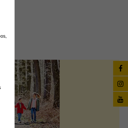
ik
h
os,
s
änge