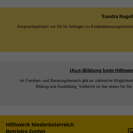
Zw
Info
teil
Sandra Nagel
nach
Na
verk
Ansprechpartnerin vor Ort für Anfragen zu Kinderbetreuungseinric
Na
Anb
Cook
Anb
Lau
Sta
Na
Lau
Zw
Stat
Anb
Webs
Zw
Lau
(Aus-)Bildung beim Hilfswe
geme
Na
Webs
Im Familien- und Beratungsbereich gibt es zahlreiche Möglichkei
Zw
Cook
Bildung und Ausbildung. Vielleicht ist hier etwas für Sie
Anb
Na
Lau
Ex
Na
Anb
Mit 
Na
Zw
Anb
Lau
zuge
Anb
Lau
werd
Hilfswerk Niederösterreich
Zw
jewe
Betriebs GmbH
Lau