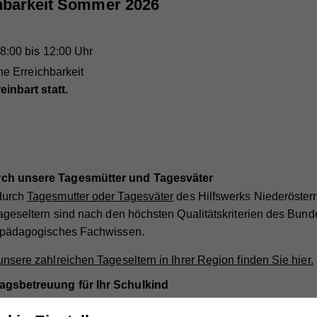
chbarkeit Sommer 2026
8:00 bis 12:00 Uhr
he Erreichbarkeit
inbart statt.
ch unsere Tagesmütter und Tagesväter
durch
Tagesmutter oder Tagesväter
des Hilfswerks Niederösterrei
Tageseltern sind nach den höchsten Qualitätskriterien des Bun
s pädagogisches Fachwissen.
nsere zahlreichen Tageseltern in Ihrer Region finden Sie hier.
agsbetreuung für Ihr Schulkind
ining