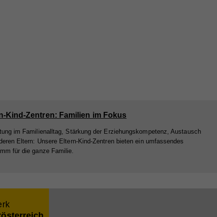
nd
nd
rn-Kind-Zentren: Familien im Fokus
er
tung im Familienalltag, Stärkung der Erziehungskompetenz, Austausch
deren Eltern: Unsere Eltern-Kind-Zentren bieten ein umfassendes
mm für die ganze Familie.
e
bei
erk
rösterreich