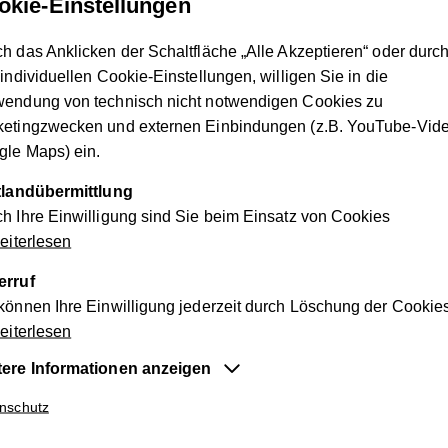
okie-Einstellungen
rhaltensauffälligkeiten: Klinisch-psychologische Diagnost
h das Anklicken der Schaltfläche „Alle Akzeptieren“ oder durc
Alles für die Familie
 individuellen Cookie-Einstellungen, willigen Sie in die
g
wendung von technisch nicht notwendigen Cookies zu
ketingzwecken und externen Einbindungen (z.B. YouTube-Vide
benssituationen
le Maps) ein.
Kinder, Jugendliche & Erwachsene
ttlandübermittlung
h Ihre Einwilligung sind Sie beim Einsatz von Cookies
iterlesen
eder Situation
e Familie in den Bereichen
erruf
können Ihre Einwilligung jederzeit durch Löschung der Cookie
iterlesen
tere Informationen anzeigen
entiell
nschutz
e Cookies sind für die der Webseite zugrundeliegenden Vorg