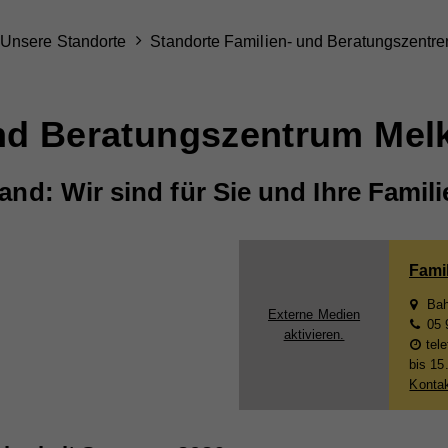
Unsere Standorte
Standorte Familien- und Beratungszentre
nd Beratungszentrum Mel
and: Wir sind für Sie und Ihre Famili
Fami
Bah
Externe Medien
05 
aktivieren.
tele
bis 15
Kontak