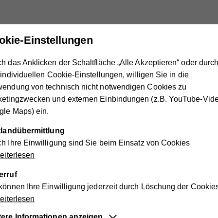
okie-Einstellungen
h das Anklicken der Schaltfläche „Alle Akzeptieren“ oder durc
 individuellen Cookie-Einstellungen, willigen Sie in die
n.
Die Preise unserer mobilen Pflege- und Betreuungsangebote 
wendung von technisch nicht notwendigen Cookies zu
tseinkommen. Die zu erwartenden Kosten können Sie mit uns
ketingzwecken und externen Einbindungen (z.B. YouTube-Vide
le Maps) ein.
unterwegs!
ttlandübermittlung
h Ihre Einwilligung sind Sie beim Einsatz von Cookies
iterlesen
Huber
erruf
agerin
können Ihre Einwilligung jederzeit durch Löschung der Cookie
iterlesen
tere Informationen anzeigen