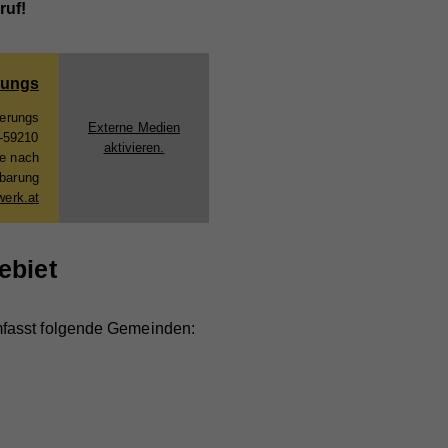
ruf!
rungs
Gerungs
Externe Medien
-59210
aktivieren.
ne nach
nbarung
werk.at
ebiet
fasst folgende Gemeinden: