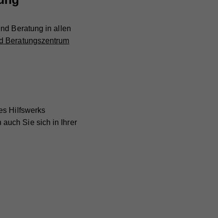
bei
nd Beratung in allen
nd Beratungszentrum
es Hilfswerks
auch Sie sich in Ihrer