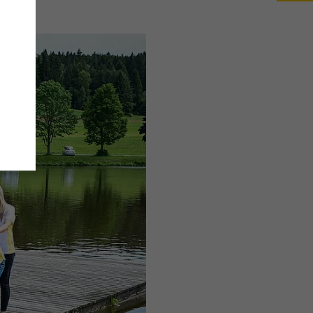
änge
wie
e
,