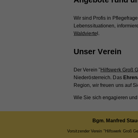
Anb
Lau
zuge
Anb
Lau
werd
Zw
Wir sind Profis in Pflegefra
jewe
Lau
Lebenssituationen, informie
Zw
uns
Waldvierte
l.
Zw
Na
Unser Verein
Na
Anb
Anb
Lau
Der Verein "
Hilfswerk Groß 
Lau
Niederösterreich. Das
Ehre
Zw
Region, wir freuen uns auf Si
Zw
Wie Sie sich engagieren und
Na
Anb
Na
Bgm. Manfred Stau
Lau
Anb
Vorsitzender Verein "Hilfswerk Groß G