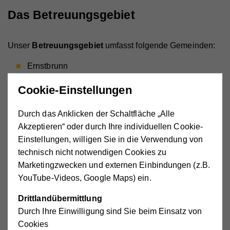
Das Betreuungsgebiet
Unser
Betreuungsgebiet
umfasst folgende Gemeinden:
Ernstbrunn
Grabern
Cookie-Einstellungen
Guntersdorf
Göllersdorf
Durch das Anklicken der Schaltfläche „Alle
Hollabrunn
Akzeptieren“ oder durch Ihre individuellen Cookie-
Einstellungen, willigen Sie in die Verwendung von
Mailberg
technisch nicht notwendigen Cookies zu
Nappersdorf-Kammersdorf
Marketingzwecken und externen Einbindungen (z.B.
Niederleis
YouTube-Videos, Google Maps) ein.
Wullersdorf
Drittlandübermittlung
Durch Ihre Einwilligung sind Sie beim Einsatz von
Die Kosten
Cookies