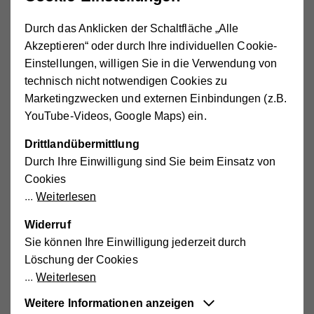
Senftenberg
Durch das Anklicken der Schaltfläche „Alle
Spitz an der Donau
Akzeptieren“ oder durch Ihre individuellen Cookie-
Stratzing
Einstellungen, willigen Sie in die Verwendung von
technisch nicht notwendigen Cookies zu
Weinzierl am Walde
Marketingzwecken und externen Einbindungen (z.B.
Weißenkirchen in der Wachau
YouTube-Videos, Google Maps) ein.
Die Kosten
Drittlandübermittlung
Durch Ihre Einwilligung sind Sie beim Einsatz von
Cookies
Keine Angst vor den Kosten.
Die Preise unserer
Weiterlesen
mobilen Pflege- und Betreuungsangebote sind sozial
gestaffelt und abhängig von Ihrem Haushaltseinkommen.
Widerruf
Die zu erwartenden Kosten können Sie mit unserem
Sie können Ihre Einwilligung jederzeit durch
Pflegekostenrechner
berechnen.
Löschung der Cookies
Weiterlesen
Wir sind für Sie da!
Weitere Informationen anzeigen