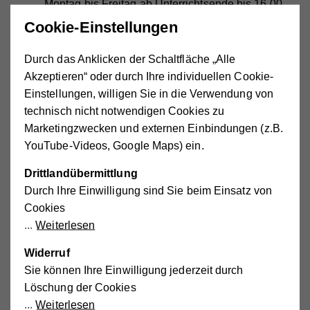
Montag bis Freitag ab Unterrichtsende bis 16.00
Uhr
Cookie-Einstellungen
Schließzeiten: Gesetzliche Feiertage,
Durch das Anklicken der Schaltfläche „Alle
Weihnachtsferien, Semester- und Osterferien, 3
Akzeptieren“ oder durch Ihre individuellen Cookie-
Wochen im Sommer
Einstellungen, willigen Sie in die Verwendung von
Wieviele Kinder werden in einer Gruppe
technisch nicht notwendigen Cookies zu
betreut?
Marketingzwecken und externen Einbindungen (z.B.
YouTube-Videos, Google Maps) ein.
Welche Räume kann mein Kind nutzen?
Drittlandübermittlung
Gibt es die Möglichkeit auf spezielle
Durch Ihre Einwilligung sind Sie beim Einsatz von
Ernährungskonzepte einzugehen?
Cookies
Weiterlesen
Christine Schneiber - Leiterin Schülertreff
Gnadendorf
Widerruf
"Es gibt nichts schöneres, als in lachende zufriedene
Sie können Ihre Einwilligung jederzeit durch
Kindergesichter zu schauen."
Löschung der Cookies
Weiterlesen