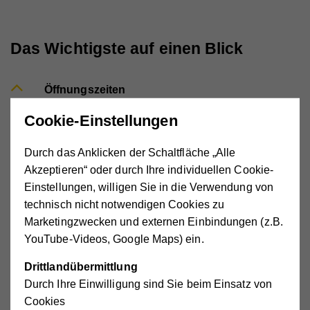
Das Wichtigste auf einen Blick
Öffnungszeiten
Montag bis Donnerstag: ab Unterrichtende bis
Cookie-Einstellungen
17:00 Uhr
Freitag: ab Unterrichtsende bis 16:00 Uhr
Durch das Anklicken der Schaltfläche „Alle
Schließzeiten:
Gesetzliche Feiertage,
Akzeptieren“ oder durch Ihre individuellen Cookie-
Weihnachtsferien, Fenstertage (wie Schule), 1
Einstellungen, willigen Sie in die Verwendung von
Woche Konzeptionswoche in den
technisch nicht notwendigen Cookies zu
Sommerferien
Marketingzwecken und externen Einbindungen (z.B.
YouTube-Videos, Google Maps) ein.
Wieviele Kinder werden in einer Gruppe
betreut?
Drittlandübermittlung
Gibt es die Möglichkeit auf spezielle
Durch Ihre Einwilligung sind Sie beim Einsatz von
Ernährungskonzepte einzugehen?
Cookies