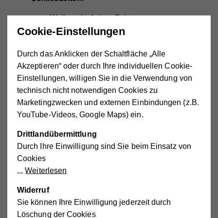
Weihnachtsferien, Feiertage
Cookie-Einstellungen
Der Bedarf nach Betreuung in den
Herbstferien, Semesterferien, Osterferien und
Durch das Anklicken der Schaltfläche „Alle
schulautonomen Tagen wird abgefragt.
Akzeptieren“ oder durch Ihre individuellen Cookie-
Wieviele Kinder werden in einer Gruppe
Einstellungen, willigen Sie in die Verwendung von
betreut?
technisch nicht notwendigen Cookies zu
Marketingzwecken und externen Einbindungen (z.B.
Welche Räume kann mein Kind nutzen?
YouTube-Videos, Google Maps) ein.
Wird beim Essen auf individuelle
Ernährungskonzepte Rücksicht genommen?
Drittlandübermittlung
Durch Ihre Einwilligung sind Sie beim Einsatz von
Cookies
Alessandra Nemelka - Leiterin
Weiterlesen
Schulische...
"Wir begegnen den kleinen und großen Sorgen der
Kinder mit Einfühlungsvermögen und Verständnis und
Widerruf
unterstützen sie bei ihrer Problembewältigung."
Sie können Ihre Einwilligung jederzeit durch
Löschung der Cookies