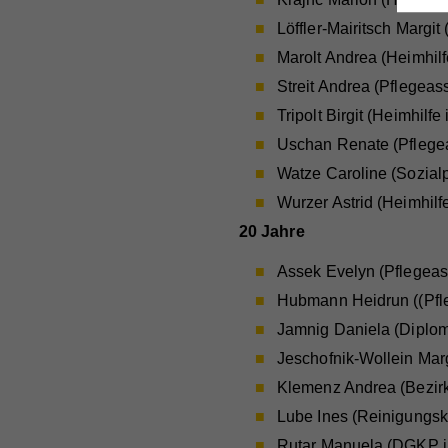
Mit 
Anb
Löffler-Mairitsch Margit
zuge
Lau
Marolt Andrea (Heimhilfe
Goog
auto
Streit Andrea (Pflegeass
Zw
Ein
Tripolt Birgit (Heimhilfe
Cook
Uschan Renate (Pflegea
Na
Watze Caroline (Sozial
Ma
Na
Wurzer Astrid (Heimhilf
Die
Anb
Anb
20 Jahre
Akti
Lau
Lau
rele
Assek Evelyn (Pflegeassi
Art 
Zw
Hubmann Heidrun ((Pfleg
Zw
Info
Jamnig Daniela (Diplom
teil
nach
Jeschofnik-Wollein Marg
Na
verk
Na
Klemenz Andrea (Bezirks
Anb
Cook
Lube Ines (Reinigungsk
Anb
Lau
Rutar Manuela (DGKP i