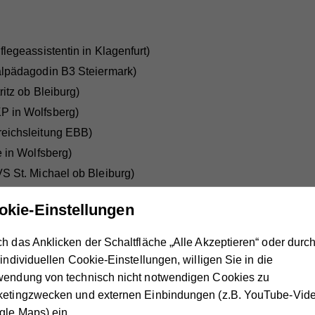
legeassistentin in Klagenfurt)
alpädagodin B3 Steiermark)
itz ob Bleiburg)
P in Wolfsberg)
eichsleitung EBB)
e in Wolfsberg)
S St. Michael ob Bleiburg)
fe in Villach)
okie-Einstellungen
gsleitung IT)
e in Villach)
h das Anklicken der Schaltfläche „Alle Akzeptieren“ oder durc
gungskraft KinderStadt)
 individuellen Cookie-Einstellungen, willigen Sie in die
stentin in Klagenfurt)
wendung von technisch nicht notwendigen Cookies zu
ketingzwecken und externen Einbindungen (z.B. YouTube-Vide
tentin in Spittal)
le Maps) ein.