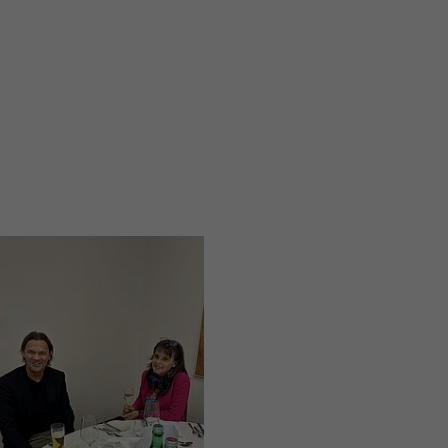
nd
nd
er
e
bei