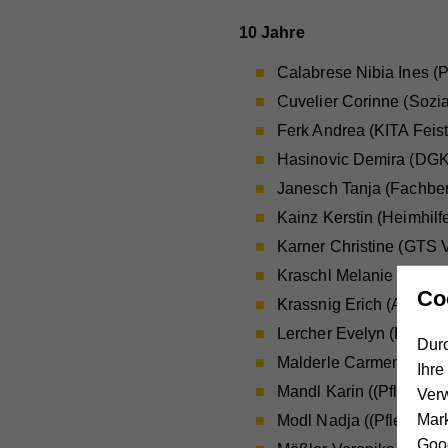
10 Jahre
Calabrese Nibia Ines (Pf
Cuvelier Corinne (Sozi
Ferk Andrea (KITA Feistr
Hasinovic Demira (DGK
Janesch Tanja (Fachber
Kainz Kerstin (Heimhilf
Karner Christine (GTS V
Kraschl Melanie (Heimhil
Co
Krassnig Erich (Abteilun
Lercher Evelyn (Heimhilf
Durc
Malderle Carmen (Reini
Ihre
Mandl Karin ((Pflegeassi
Ver
Mar
Modl Nadja ((Pflegeassis
Goog