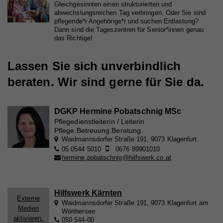
Gleichgesinnten einen strukturierten und
Laufzeit
179 Tage
abwechslungsreichen Tag verbringen. Oder Sie sind
Name
_ga
Externe Inhalte
pflegende*r Angehörige*r und suchen Entlastung?
Versucht, die Benutzerbandbreite auf Seiten mit
Dann sind die Tageszentren für Senior*innen genau
Zweck
Name
fr
Mit dieser Einstellung werden externe Inhalte auf
integrierten YouTube-Videos zu schätzen.
das Richtige!
Anbieter
Google Analytics
unserer Webseite zugelassen, die von Drittanbietern
Anbieter
Facebook
Laufzeit
2 Jahre
stammen (z.B. Inlineframes). Dabei werden
Lassen Sie sich unverbindlich
Laufzeit
90 Tage
technische Daten (z.B. IP-Adresse) automatisch an
Name
vuid
Registriert eine eindeutige ID, die verwendet wird,
beraten. Wir sind gerne für Sie da.
die jeweiligen Drittanbieter übermittelt, damit deren
Zweck
um statistische Daten dazu, wie der Besucher die
Beinhaltet eine eindeutige Browser und Benutzer
Anbieter
Vimeo
Zweck
Website nutzt, zu generieren.
Einbindungen auf unserer Webseite angezeigt
ID, die für gezielte Werbung verwendet werden.
werden können.
DGKP Hermine Pobatschnig MSc
Laufzeit
2 Jahre
Pflegedienstleiterin / Leiterin
Pflege.Betreuung.Beratung.
Zweck
Wird verwendet, um Vimeo-Inhalte zu entsperren.
Name
_gat
Waidmannsdorfer Straße 191, 9073 Klagenfurt
05 0544 5010
0676 89901010
Anbieter
Google Universal Analytics
hermine.pobatschnig@hilfswerk.co.at
Name
_gat
Laufzeit
1 Minute
Anbieter
Whatchado
Wird von Google Analytics verwendet, um die
Hilfswerk Kärnten
Zweck
Anforderungsrate einzuschränken.
Externe
Waidmannsdorfer Straße 191, 9073 Klagenfurt am
Laufzeit
1 Minute
Medien
Wörthersee
aktivieren.
050 544-00