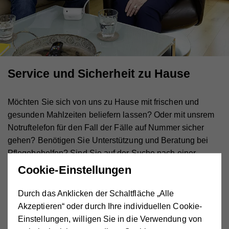
Service und Sicherheit zu Hause
Möchten Sie sich von uns zu Hause mit frischen und
gesunden Mahlzeiten beliefern lassen? Oder mit unsrem
Notruftelefon für den Fall der Fälle auf Nummer sicher
gehen? Benötigen Sie Unterstützung und Beratung bei
Pflegebehelfen? Sind Sie auf der Suche nach einer
Therapie, weil Sie Gedächtnisprobleme haben? Wir vom
Cookie-Einstellungen
Hilfswerk Kärnten sind in jeder Lage für Sie da.
Durch das Anklicken der Schaltfläche „Alle
Akzeptieren“ oder durch Ihre individuellen Cookie-
Betreubares Wohnen
Gemeinschaft, Betreuung, Sicherheit – und doch kein
Einstellungen, willigen Sie in die Verwendung von
Heim. Wenn Sie gerne mit Gleichgesinnten in einer