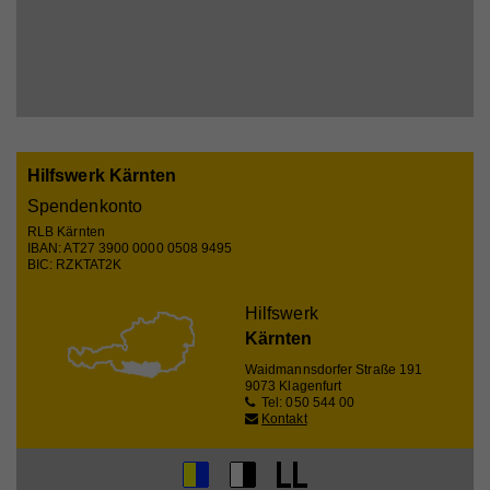
personenbezogenen Infos gespeichert.
Name
iutk
Anbieter
Issuu
Laufzeit
1 Tag
Hilfswerk Kärnten
Spendenkonto
Registriert eine Tracking-ID für das Gerät oder den
Zweck
RLB Kärnten
Browser eines Benutzers.
IBAN: AT27 3900 0000 0508 9495
BIC: RZKTAT2K
Hilfswerk
Name
__qca
Kärnten
Anbieter
Issuu
Waidmannsdorfer Straße 191
9073 Klagenfurt
Laufzeit
1 Jahr
Tel: 050 544 00
Kontakt
Sammelt anonyme Daten über die Besuche des
Benutzers auf der Website, z. B. die Anzahl der
Besuche, die durchschnittliche Zeit, die auf der
Zweck