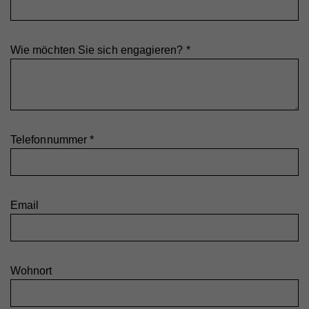
Zweck
um statistische Daten dazu, wie der Besucher die
Website nutzt, zu generieren.
Wie möchten Sie sich engagieren?
*
Name
_gat_UA_44117881-7
Anbieter
Whatchado
Laufzeit
10 Minuten
Telefonnummer
*
Wird zur Unterscheidung von Website Besuchern
Zweck
verwendet
Email
Name
CAKEPHP
Anbieter
Whatchado
Laufzeit
Ende der Browsernutzung
Wohnort
Speichert notwendige Sessiondaten für
Zweck
Basisfunktion der Website.