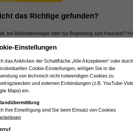
icht das Richtige gefunden?
alt, bei Behördenwegen oder zur Begleitung zum Hausarzt? Hie
fswerk Kärnten informieren. Sie interessieren sich für eine 24
okie-Einstellungen
 seriöse und kompetente Personenbetreuer*innen.
h das Anklicken der Schaltfläche „Alle Akzeptieren“ oder durc
 individuellen Cookie-Einstellungen, willigen Sie in die
hilfe
24-S
wendung von technisch nicht notwendigen Cookies zu
igungen
Ob als
ketingzwecken und externen Einbindungen (z.B. YouTube-Vide
ten des
Österr
le Maps) ein.
lltags.
vertra
ttlandübermittlung
h Ihre Einwilligung sind Sie beim Einsatz von Cookies
iterlesen
eiter*innen sind
erruf