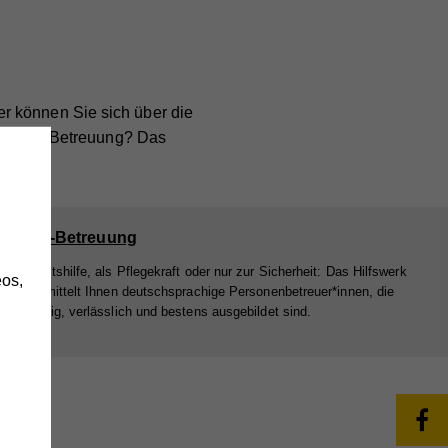
r können Sie sich über die
-Stunden-Betreuung? Das
h
tunden-Betreuung
 Haushaltshilfe, als Pflegekraft oder nur zur Sicherheit: Das Hilfswerk
os,
eich vermittelt Ihnen deutschsprachige Personenbetreuer*innen, die
uenswürdig, verlässlich und bestens ausgebildet sind.