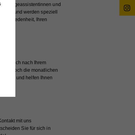
s
Alle Pflegeassistentinnen und
lviert und werden speziell
re Zufriedenheit, Ihren
änge
wie
ichten sich nach Ihrem
, wie hoch die monatlichen
 gerne – und helfen Ihnen
e
,
Kontakt mit uns
heiden Sie für sich in