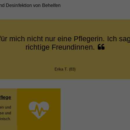
und Desinfektion von Behelfen
 für mich nicht nur eine Pflegerin. Ich sa
richtige Freundinnen.
Erika T. (83)
flege
nen und
use und
inisch.