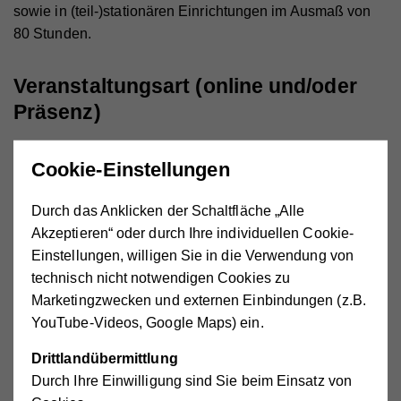
sowie in (teil-)stationären Einrichtungen im Ausmaß von
80 Stunden.
Veranstaltungsart (online und/oder
Präsenz)
Präsenz bzw. online via Microsoft Teams. Die Hilfswerk
Cookie-Einstellungen
Akademie Kärnten stellt allen Teilnehmer*innen bei
Bedarf für die Dauer des Lehrgangs ein geeignetes Tablet
Durch das Anklicken der Schaltfläche „Alle
gegen ein geringes Mietentgelt zur Verfügung!
Akzeptieren“ oder durch Ihre individuellen Cookie-
Einstellungen, willigen Sie in die Verwendung von
technisch nicht notwendigen Cookies zu
Marketingzwecken und externen Einbindungen (z.B.
YouTube-Videos, Google Maps) ein.
Anmeldung und Stundenplan
Drittlandübermittlung
Durch Ihre Einwilligung sind Sie beim Einsatz von
Anmeldung_HH_LG13_2027.pdf