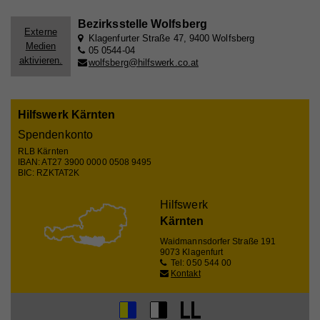
personenbezogenen Infos gespeichert.
Bezirksstelle Wolfsberg
Externe
Klagenfurter Straße 47, 9400 Wolfsberg
Medien
05 0544-04
Name
iutk
aktivieren.
wolfsberg@hilfswerk.co.at
Anbieter
Issuu
Laufzeit
1 Tag
Hilfswerk Kärnten
Spendenkonto
Registriert eine Tracking-ID für das Gerät oder den
Zweck
RLB Kärnten
Browser eines Benutzers.
IBAN: AT27 3900 0000 0508 9495
BIC: RZKTAT2K
Hilfswerk
Name
__qca
Kärnten
Anbieter
Issuu
Waidmannsdorfer Straße 191
9073 Klagenfurt
Laufzeit
1 Jahr
Tel: 050 544 00
Kontakt
Sammelt anonyme Daten über die Besuche des
Benutzers auf der Website, z. B. die Anzahl der
Besuche, die durchschnittliche Zeit, die auf der
Zweck