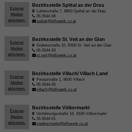
Bezirksstelle Spittal an der Drau
Externe
Lutherstraße 7, 9800 Spittal an der Drau
Medien
05 0544-08
Name
_ga
aktivieren.
spittal@hilfswerk.co.at
Anbieter
Walls.io
Bezirksstelle St. Veit an der Glan
Laufzeit
2 Jahre
Externe
Grabenstraße 10, 9300 St. Veit an der Glan
Medien
05 0544-03
Registriert eine eindeutige ID, die verwendet wird,
aktivieren.
st.veit@hilfswerk.co.at
Zweck
um statistische Daten dazu, wie der Besucher die
Website nutzt, zu generieren.
Bezirksstelle Villach/ Villach Land
Externe
Peraustraße 1, 9500 Villach
Medien
Name
io
05 0544-05
aktivieren.
villach@hilfswerk.co.at
Anbieter
Walls.io
Laufzeit
Session
Bezirksstelle Völkermarkt
Externe
Umfahrungsstraße 18, 9100 Völkermarkt
Medien
Cookie, der zur Aufrechterhaltung der Verbindung
05 0544-01
aktivieren.
des Walls.io Frontends zum Backend dient (=
voelkermarkt@hilfswerk.co.at
Zweck
Updates mit neuen Posts). Es werden keine