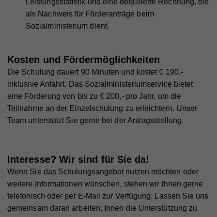
Leistungsstatistik und eine detaillierte Rechnung, die
Zweck
um statistische Daten dazu, wie der Besucher die
als Nachweis für Förderanträge beim
Website nutzt, zu generieren.
Sozialministerium dient.
Name
_gat_UA_44117881-7
Kosten und Fördermöglichkeiten
Anbieter
Whatchado
Die Schulung dauert 90 Minuten und kostet € 190,-
inklusive Anfahrt. Das Sozialministeriumservice bietet
Laufzeit
10 Minuten
eine Förderung von bis zu € 200,- pro Jahr, um die
Wird zur Unterscheidung von Website Besuchern
Teilnahme an der Einzelschulung zu erleichtern. Unser
Zweck
verwendet
Team unterstützt Sie gerne bei der Antragsstellung.
Name
CAKEPHP
Interesse? Wir sind für Sie da!
Anbieter
Whatchado
Wenn Sie das Schulungsangebot nutzen möchten oder
weitere Informationen wünschen, stehen wir Ihnen gerne
Laufzeit
Ende der Browsernutzung
telefonisch oder per E-Mail zur Verfügung. Lassen Sie uns
Speichert notwendige Sessiondaten für
gemeinsam daran arbeiten, Ihnen die Unterstützung zu
Zweck
Basisfunktion der Website.