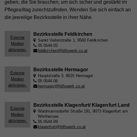
geben, die Sie brauchen, um sich sicher und gestärkt im
Pflegealltag zurechtzufinden. Wenden Sie sich einfach an
die jeweilige Bezirksstelle in ihrer Nähe.
Name
_gat
Bezirksstelle Feldkirchen
Anbieter
Walls.io
Externe
Sankt Veiterstraße 1, 9560 Feldkirchen
Medien
05 0544-02
Laufzeit
1 Minute
aktivieren.
feldkirchen@hilfswerk.co.at
Wird von Google Analytics verwendet, um die
Zweck
Anforderungsrate einzuschränken
Bezirksstelle Hermagor
Externe
Hauptstraße 3, 9620 Hermagor
Medien
05 0544-06
aktivieren.
Name
_gid
hermagor@hilfswerk.co.at
Anbieter
Walls.io
Bezirksstelle Klagenfurt/ Klagenfurt Land
Externe
Laufzeit
1 Tag
Waidmannsdorfer Straße 191, 9073 Klagenfurt am
Medien
Wörthersee
aktivieren.
Registriert eine eindeutige ID, die verwendet wird,
05 0544-09
Zweck
um statistische Daten dazu, wie der Besucher die
klagenfurt@hilfswerk.co.at
Website nutzt, zu generieren.