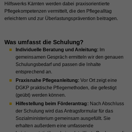
Wird von Google Analytics verwendet, um die
Hilfswerks Kärnten werden dabei praxisorientierte
Zweck
Anforderungsrate einzuschränken
Name
_gid
Pflegekompetenzen vermittelt, die den Pflegealltag
erleichtern und zur Überlastungsprävention beitragen.
Anbieter
Google Analytics
Name
_gid
Laufzeit
1 Tag
Anbieter
Whatchado
Was umfasst die Schulung?
Registriert eine eindeutige ID, die verwendet wird,
Zweck
um statistische Daten dazu, wie der Besucher die
Individuelle Beratung und Anleitung:
Im
Website nutzt, zu generieren.
Laufzeit
1 Tag
gemeinsamen Gespräch ermitteln wir den genauen
Registriert eine eindeutige ID, die verwendet wird,
Schulungsbedarf und passen die Inhalte
Zweck
um statistische Daten dazu, wie der Besucher die
entsprechend an.
Website nutzt, zu generieren.
Praxisnahe Pflegeanleitung:
Vor Ort zeigt eine
DGKP praktische Pflegemethoden, die gefestigt
(geübt) werden können.
Name
_ga
Hilfestellung beim Förderantrag:
Nach Abschluss
Anbieter
Whatchado
der Schulung wird das Antragsformular für das
Sozialministerium gemeinsam ausgefüllt. Sie
Laufzeit
2 Jahre
erhalten außerdem eine umfassende
Registriert eine eindeutige ID, die verwendet wird,