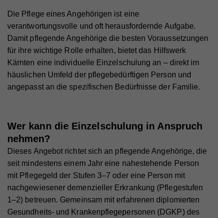
Laufzeit
179 Tage
Die Pflege eines Angehörigen ist eine
Name
_ga
Externe Inhalte
verantwortungsvolle und oft herausfordernde Aufgabe.
Versucht, die Benutzerbandbreite auf Seiten mit
Zweck
Name
fr
Mit dieser Einstellung werden externe Inhalte auf
integrierten YouTube-Videos zu schätzen.
Damit pflegende Angehörige die besten Voraussetzungen
Anbieter
Google Analytics
unserer Webseite zugelassen, die von Drittanbietern
für ihre wichtige Rolle erhalten, bietet das Hilfswerk
Anbieter
Facebook
Laufzeit
2 Jahre
stammen (z.B. Inlineframes). Dabei werden
Kärnten eine individuelle Einzelschulung an – direkt im
Laufzeit
90 Tage
technische Daten (z.B. IP-Adresse) automatisch an
Name
vuid
häuslichen Umfeld der pflegebedürftigen Person und
Registriert eine eindeutige ID, die verwendet wird,
die jeweiligen Drittanbieter übermittelt, damit deren
Zweck
um statistische Daten dazu, wie der Besucher die
angepasst an die spezifischen Bedürfnisse der Familie.
Beinhaltet eine eindeutige Browser und Benutzer
Anbieter
Vimeo
Zweck
Website nutzt, zu generieren.
Einbindungen auf unserer Webseite angezeigt
ID, die für gezielte Werbung verwendet werden.
werden können.
Laufzeit
2 Jahre
Wer kann die Einzelschulung in Anspruch
Zweck
Wird verwendet, um Vimeo-Inhalte zu entsperren.
Name
_gat
nehmen?
Anbieter
Google Universal Analytics
Dieses Angebot richtet sich an pflegende Angehörige, die
seit mindestens einem Jahr eine nahestehende Person
Name
_gat
Laufzeit
1 Minute
mit Pflegegeld der Stufen 3–7 oder eine Person mit
Anbieter
Whatchado
Wird von Google Analytics verwendet, um die
nachgewiesener demenzieller Erkrankung (Pflegestufen
Zweck
Anforderungsrate einzuschränken.
1–2) betreuen. Gemeinsam mit erfahrenen diplomierten
Laufzeit
1 Minute
Gesundheits- und Krankenpflegepersonen (DGKP) des