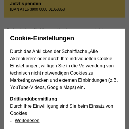
Jetzt spenden
IBAN AT16 3900 0000 01058858
Mit der Lobby für Kinder - Kinderrettungswerk kümmern
Cookie-Einstellungen
wir uns um die Kleinsten und Schwächsten in der
Gesellschaft. Wir sehen uns als Lobby für benachteiligte
Durch das Anklicken der Schaltfläche „Alle
Kinder. Unser Ziel ist es, ihnen eine Stimme zu geben, sie
Akzeptieren“ oder durch Ihre individuellen Cookie-
zu unterstützen und ein Lächeln auf ihre Lippen zu
Einstellungen, willigen Sie in die Verwendung von
zaubern.
technisch nicht notwendigen Cookies zu
Marketingzwecken und externen Einbindungen (z.B.
Der Vorstand: Wer wir
YouTube-Videos, Google Maps) ein.
sind
Drittlandübermittlung
Durch Ihre Einwilligung sind Sie beim Einsatz von
Der Vorstand der Lobby für Kinder -
Cookies
Kinderrettungswerk arbeitet
Weiterlesen
selbstverständlich ehrenamtlich.