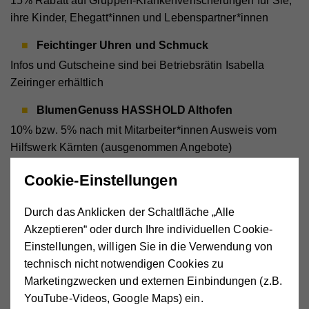
15% Rabatt auf Gruppen-Krankenverischerungen für Sie,
ihre Kinder, Ehegatt*innen und Lebenspartner*innen
Feichtinger Uhren und Schmuck
Infos und Gutscheine sind bei Betriebsrätin Isabella
Zeiringer erhältlich
BlumenGenuss HASSHOLD Althofen
10% bzw. 5% nach mit Mitarbeiter*innen Ausweis vom
Hilfswerk Kärnten (ausgenommen Angebote)
Manavita Aromamanufaktur
Cookie-Einstellungen
10% für Bestellungen im Onlineshop
Durch das Anklicken der Schaltfläche „Alle
www.manavita.at/shop
mit dem Gutscheincode „Hilfswerk“
Akzeptieren“ oder durch Ihre individuellen Cookie-
Fischl Apotheke
Einstellungen, willigen Sie in die Verwendung von
10% Rabatt auf alle privaten Einkäufe (Rezeptgebühren
technisch nicht notwendigen Cookies zu
sind ausgeschlossen)
Marketingzwecken und externen Einbindungen (z.B.
YouTube-Videos, Google Maps) ein.
Sonnenapotheke Klagenfurt