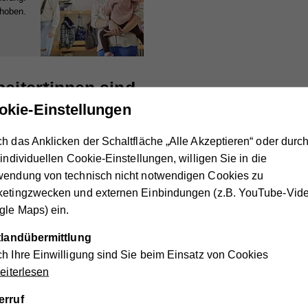
ehoben.
eiter*innen sind
okie-Einstellungen
eiten erfahrene Kindergartenpädagoginnen und -pädagogen, di
h das Anklicken der Schaltfläche „Alle Akzeptieren“ oder durc
ng absolviert haben. Zusätzlich kümmern sich Helfer/innen und 
 individuellen Cookie-Einstellungen, willigen Sie in die
 Einbindung in ein perfekt eingespieltes Team garantiert höch
wendung von technisch nicht notwendigen Cookies zu
ketingzwecken und externen Einbindungen (z.B. YouTube-Vide
le Maps) ein.
den Kosten
ttlandübermittlung
h Ihre Einwilligung sind Sie beim Einsatz von Cookies
rden vom Land Kärnten unterstützt, um die Preise für Sie leist
iterlesen
smaß der Betreuung. Lassen Sie sich von uns einfach unverbind
d Sie rechnen können. Wir beraten Sie gerne.
erruf