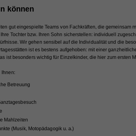
tun können
iten gut eingespielte Teams von Fachkräften, die gemeinsam mi
hre Tochter bzw. Ihren Sohn sicherstellen: individuell zugeschn
fnisse. Wir gehen sensibel auf die Individualität und die bes
rtagesstätten ist es bestens aufgehoben: mit einer ganzheitlich
Das ist besonders wichtig für Einzelkinder, die hier zum ersten 
 Ihnen:
iche Betreuung
Ganztagesbesuch
e
e Mahlzeiten
kte (Musik, Motopädagogik u. a.)