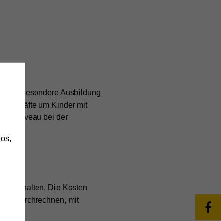
e eine besondere Ausbildung
h
Stützkräfte um Kinder mit
stes Niveau bei der
os,
bar zu halten. Die Kosten
lich durchrechnen, mit