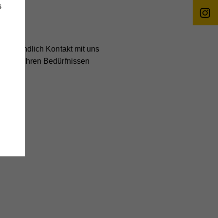
s
unverbindlich Kontakt mit uns
nau zu Ihren Bedürfnissen
änge
wie
e
,