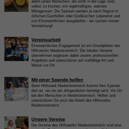
Laufzeit
Session
allem jenen Menschen, die nicht in der Lage sind,
und aufgezeichneten Aktivitäten können an Dritte
selbst zu kochen, ein regelmäßiges, warmes
Anbieter
YouTube
Mittagessen. Die Speisen werden je nach Region in
verkauft werden.
Eindeutige ID, die die Sitzung des Benutzers
Zweck
örtlichen Gasthöfen oder Großküchen zubereitet und
identifiziert.
Laufzeit
1 Tag
Cookie-Informationen anzeigen
von Ehrenamtlichen ausgeliefert - wir suchen immer
Verstärkung!
Registriert eine eindeutige ID auf mobilen Geräten,
Name
_fbp
Statistik
Zweck
um Tracking basierend auf dem geografischen
Name
access
Vereinsarbeit
GPS-Standort zu ermöglichen.
Statistik-Cookies helfen uns zu verstehen, wie Sie
Anbieter
Facebook
Ehrenamtliches Engagement ist ein Grundpfeiler des
mit unserer Webseite interagieren, indem
Anbieter
Hilfswerk
Hilfswerks Niederösterreich. Die lokalen Vereine
Laufzeit
4 Monate
Informationen anonym gesammelt und gemeldet
übernehmen ergänzen dabei unsere professionellen
Angebote und unterstützen auf vielfältige Art und
Laufzeit
7 Tage
Name
VISITOR_INFO1_LIVE
werden. Die gesammelten Informationen helfen uns,
Wird von Facebook genutzt, um eine Reihe von
Weise vor Ort.
unser Webseitenangebot laufend zu verbessern.
Zweck
Werbeprodukten anzuzeigen, zum Beispiel
Speichert die Farbkontrasteinstellung der
Anbieter
YouTube
Zweck
Echtzeitgebote dritter Werbetreibender.
Cookie-Informationen anzeigen
Barrierefreileiste.
Mit einer Spende helfen
Laufzeit
179 Tage
Beim Hilfswerk Niederösterreich kommt Ihre Spende
Name
_ga
Externe Inhalte
dort an, wo sie am dringendsten benötigt wird: Vor Ort
Versucht, die Benutzerbandbreite auf Seiten mit
bei den Menschen in Niederösterreich. Helfen und
Zweck
Name
fr
Mit dieser Einstellung werden externe Inhalte auf
integrierten YouTube-Videos zu schätzen.
Anbieter
unterstützen Sie jetzt die Arbeit des Hilfswerks
Google Analytics
unserer Webseite zugelassen, die von Drittanbietern
Niederösterreich.
Anbieter
Facebook
Laufzeit
2 Jahre
stammen (z.B. Inlineframes). Dabei werden
Laufzeit
90 Tage
Unsere Vereine
technische Daten (z.B. IP-Adresse) automatisch an
Name
vuid
Registriert eine eindeutige ID, die verwendet wird,
Die Vereine des Hilfswerks Niederösterreich sind eine
die jeweiligen Drittanbieter übermittelt, damit deren
Zweck
um statistische Daten dazu, wie der Besucher die