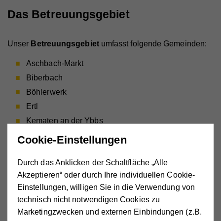
Das Betreuungsgebiet
Unser
Betreuungsgebiet
umfasst folgende Gemeinden:
Aschbach-Markt
Biberbach
Böhlerwerk
Ertl
Kematen an der Ybbs
Oed-Öhling
Cookie-Einstellungen
Rosenau
Durch das Anklicken der Schaltfläche „Alle
Seitenstetten
Akzeptieren“ oder durch Ihre individuellen Cookie-
Sonntagberg
Einstellungen, willigen Sie in die Verwendung von
St. Peter in der Au-Kürnberg
technisch nicht notwendigen Cookies zu
Waidhofen an der Ybbs
Marketingzwecken und externen Einbindungen (z.B.
Wallsee-Sindelburg