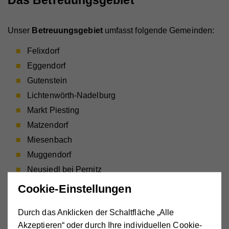
Das Betreuungsgebiet
Unser
Betreuungsgebiet
umfasst folgende Gemeinden:
Felixdorf
Eggendorf
Gutenstein
Lichtenwörth-Nadelburg
Markt Piesting
Matzendorf
Miesenbach
Muggendorf
Neusiedl bei Pernitz
Pernitz
Cookie-Einstellungen
Rohr im Gebirge
Durch das Anklicken der Schaltfläche „Alle
Sollenau
Akzeptieren“ oder durch Ihre individuellen Cookie-
Theresienfeld