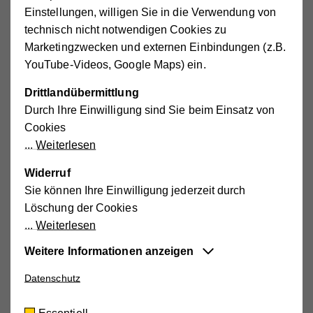
Einstellungen, willigen Sie in die Verwendung von
Waidmannsfeld
technisch nicht notwendigen Cookies zu
Waldegg an der Piesting
Marketingzwecken und externen Einbindungen (z.B.
Wöllersdorf
YouTube-Videos, Google Maps) ein.
Zillingdorf
Drittlandübermittlung
Durch Ihre Einwilligung sind Sie beim Einsatz von
Die Kosten
Cookies
Weiterlesen
Keine Angst vor den Kosten.
Die Preise unserer
Widerruf
mobilen Pflege- und Betreuungsangebote sind sozial
Sie können Ihre Einwilligung jederzeit durch
gestaffelt und abhängig von Ihrem Haushaltseinkommen.
Löschung der Cookies
Die zu erwartenden Kosten können Sie mit unserem
Weiterlesen
Pflegekostenrechner
berechnen.
Weitere Informationen anzeigen
Wir sind für Sie da!
Datenschutz
Essentiell
Diese Cookies sind für die der Webseite