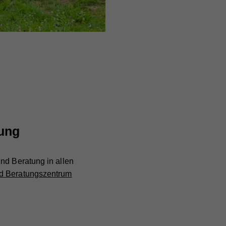
e
bei
ung
nd Beratung in allen
nd Beratungszentrum