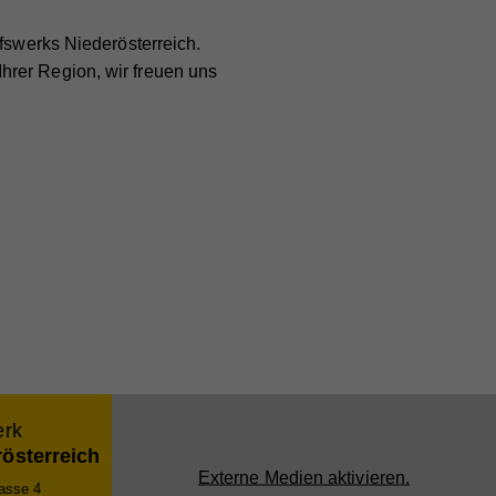
fswerks Niederösterreich.
hrer Region, wir freuen uns
erk
rösterreich
Externe Medien aktivieren.
gasse 4