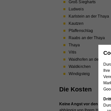
Groß Siegharts
Ludweis
Karlstein an der Thaya
Kautzen
Pfaffenschlag
Raabs an der Thaya
Thaya
Co
Vitis
Waidhofen an der Thay
Durc
Waldkirchen
Ihre
Windigsteig
Ver
Mar
Die Kosten
Goog
Dri
Keine Angst vor den Koste
Durc
abhängig von Ihrem Haushal