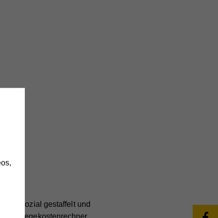
h
os,
sind sozial gestaffelt und
erem
Pflegekostenrechner