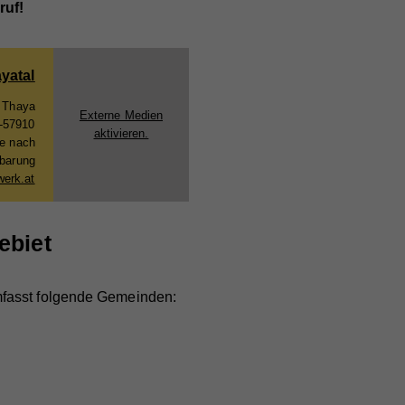
ruf!
yatal
r Thaya
Externe Medien
-57910
aktivieren.
ne nach
nbarung
werk.at
ebiet
fasst folgende Gemeinden: