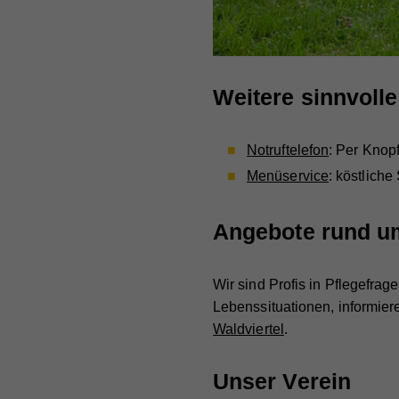
Na
Webs
Zw
Cook
Anb
Na
Lau
Ex
Na
Anb
Weitere sinnvolle
Mit 
Na
Zw
Anb
Lau
zuge
Anb
Notruftelefon
: Per Knopf
Lau
werd
Zw
Menüservice
: köstliche
jewe
Lau
Zw
uns
Zw
Angebote rund u
Na
Na
Anb
Wir sind Profis in Pflegefra
Anb
Lebenssituationen, informie
Lau
Waldviertel
.
Lau
Zw
Unser Verein
Zw