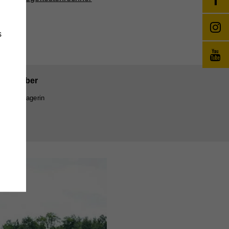
s
ina Prober
flegemanagerin
änge
wie
e
,