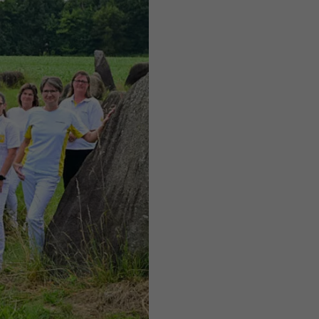
ieser
are
ie
nd
nd
er