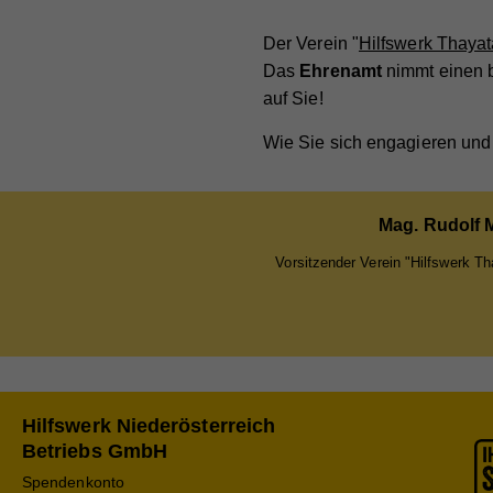
Na
Der Verein "
Hilfswerk Thayat
Anb
Na
Das
Ehrenamt
nimmt einen b
Lau
auf Sie!
Anb
Wie Sie sich engagieren und
Zw
Lau
Zw
Mag. Rudolf 
Na
Vorsitzender Verein "Hilfswerk Th
Anb
Lau
Zw
Hilfswerk Niederösterreich
Betriebs GmbH
Na
Spendenkonto