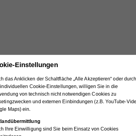
okie-Einstellungen
a
h das Anklicken der Schaltfläche „Alle Akzeptieren“ oder durc
 individuellen Cookie-Einstellungen, willigen Sie in die
wendung von technisch nicht notwendigen Cookies zu
ketingzwecken und externen Einbindungen (z.B. YouTube-Vide
le Maps) ein.
ttlandübermittlung
n.
Die Preise unserer mobilen Pflege- und Betreuungsangebote 
h Ihre Einwilligung sind Sie beim Einsatz von Cookies
tseinkommen. Die zu erwartenden Kosten können Sie mit uns