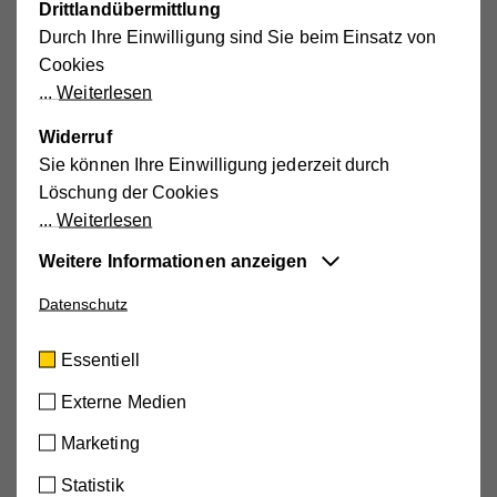
Drittlandübermittlung
Kroatien.
Durch Ihre Einwilligung sind Sie beim Einsatz von
Cookies
Diese Ausbildung haben unsere
Weiterlesen
Personenbetreuerinnen und -betreuer
Widerruf
Sie können Ihre Einwilligung jederzeit durch
Die Personenbetreuerinnen und -betreuer verfügen über
Löschung der Cookies
eine theoretische heimhilfeähnliche Ausbildung (mind.
Weiterlesen
200 Std.) und haben gute Deutschkenntnisse.
Weitere Informationen anzeigen
Sie haben noch Fragen?
Datenschutz
Essentiell
Diese Cookies sind für die der Webseite
Haben Sie noch bestimmte Fragen, sind vielleicht noch
Essentiell
zugrundeliegenden Vorgänge wichtig und
nicht sicher oder möchten einfach mehr wissen? Dann
unterstützen wichtige Funktionen wie den
Externe Medien
nehmen Sie doch Kontakt mit uns auf. Gemeinsam klären
technischen Betrieb der Webseite, um
wir, welche Möglichkeiten es für Sie gibt. Und Sie
Marketing
sicherzustellen, dass sie so funktioniert wie von
entscheiden in Ruhe für sich, ob und welche
Ihnen erwartet.
Statistik