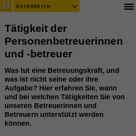
ÖSTERREICH
Tätigkeit der
Personenbetreuerinnen
und -betreuer
Was tut eine Betreuungskraft, und
was ist nicht seine oder ihre
Aufgabe? Hier erfahren Sie, wann
und bei welchen Tätigkeiten Sie von
unseren Betreuerinnen und
Betreuern unterstützt werden
können.