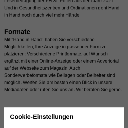
Leserbefragung der FH St. Pölten aus dem Jahr 2021.
Und in Gesundheitszentren und Ordinationen geht Hand
in Hand noch durch viel mehr Hände!
Formate
Mit "Hand in Hand" haben Sie verschiedene
Möglichkeiten, Ihre Anzeige in passender Form zu
platzieren: Verschiedene Printformate, auf Wunsch
ergänzt mit einer Online-Anzeige oder einem Advertorial
auf der
Webseite zum Magazin.
Auch
Sonderwerbeformate wie Beilagen oder Beihefter sind
möglich. Werfen Sie am besten einen Blick in unsere
Mediadaten oder rufen Sie uns an. Wir beraten Sie gerne.
Cookie-Einstellungen