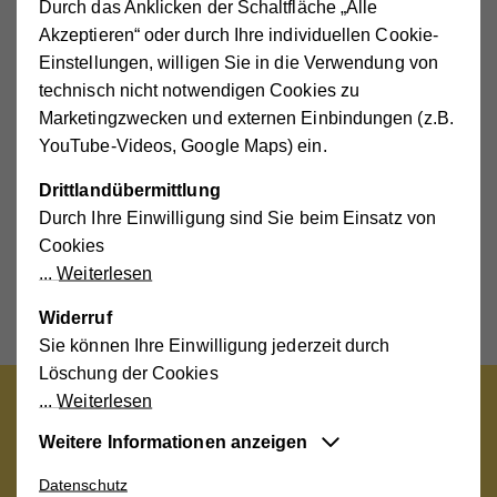
Durch das Anklicken der Schaltfläche „Alle
Akzeptieren“ oder durch Ihre individuellen Cookie-
Download Mediadaten Hand in Hand
Einstellungen, willigen Sie in die Verwendung von
technisch nicht notwendigen Cookies zu
HiH_Mediadaten_2026_RZ.pdf
(5 MB)
Marketingzwecken und externen Einbindungen (z.B.
YouTube-Videos, Google Maps) ein.
Hohe Glaubwürdigkeit
Drittlandübermittlung
Noch etwas hat die Leserbefragung 2021 gezeigt: Hand in
Durch Ihre Einwilligung sind Sie beim Einsatz von
Hand genießt eine sehr
hohe Glaubwürdigkeit
. Die
Cookies
Leserinnen und Leser schauen das Magazin nicht nur
Weiterlesen
gerne an, sie stufen
präsentierte
Produkte als seriös
ein,
was der Kaufmotivation zuträgt.
Widerruf
Sie können Ihre Einwilligung jederzeit durch
Löschung der Cookies
Weiterlesen
Die Hand in Hand begleitet mich
Weitere Informationen anzeigen
schon sehr lange - sie ist
Datenschutz
Essentiell