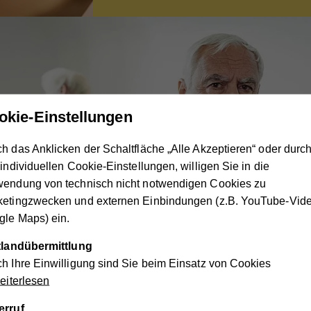
okie-Einstellungen
h das Anklicken der Schaltfläche „Alle Akzeptieren“ oder durc
 individuellen Cookie-Einstellungen, willigen Sie in die
wendung von technisch nicht notwendigen Cookies zu
ketingzwecken und externen Einbindungen (z.B. YouTube-Vide
le Maps) ein.
Und was ist mit mir?
ttlandübermittlung
Demenz berührt auch die
h Ihre Einwilligung sind Sie beim Einsatz von Cookies
Lebensbereiche (pflegender)
Angehöriger.
iterlesen
erruf