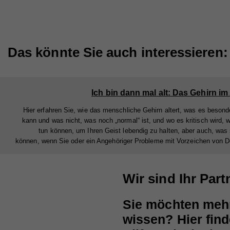
Cook
Na
Ma
Na
Die
Anb
Anb
Das könnte Sie auch interessieren:
Akti
Lau
Lau
rele
Art 
Zw
Zw
Info
Ich bin dann mal alt: Das Gehirn im 
teil
Hier erfahren Sie, wie das menschliche Gehirn altert, was es besond
nach
Na
kann und was nicht, was noch „normal“ ist, und wo es kritisch wird, 
verk
tun können, um Ihren Geist lebendig zu halten, aber auch, was 
Na
Anb
können, wenn Sie oder ein Angehöriger Probleme mit Vorzeichen von
Cook
Anb
Lau
Sta
Na
Lau
Wir sind Ihr Par
Zw
Stat
Anb
Webs
Zw
Sie möchten meh
Lau
geme
Na
wissen? Hier fin
Webs
Zw