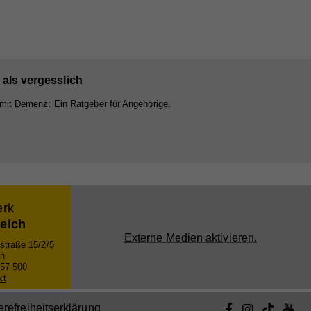
 als vergesslich
 mit Demenz: Ein Ratgeber für Angehörige.
erk
reich
Externe Medien aktivieren.
straße 15/2/5
n
 57 500
kt
erefreiheitserklärung