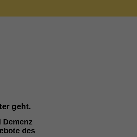
ieser
are
ie
ter geht.
nd
nd
nd Demenz
er
gebote des