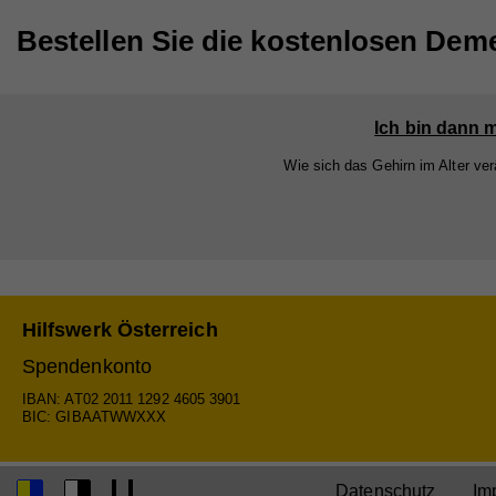
Anb
Na
Bestellen Sie die kostenlosen De
Lau
Anb
Zw
Lau
Ich bin dann m
Zw
Wie sich das Gehirn im Alter ver
Na
Anb
Lau
Hilfswerk Österreich
Zw
Spendenkonto
IBAN: AT02 2011 1292 4605 3901
BIC: GIBAATWWXXX
Na
Anb
Datenschutz
Im