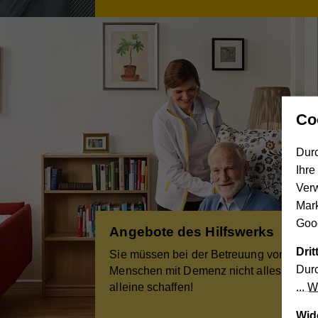
Co
Durc
Ihre
Ver
Mar
Goog
Angebote des Hilfswerks
Dri
Sie müssen bei der Betreuung von
Durc
Menschen mit Demenz nicht alles
alleine schaffen!
We
Wid