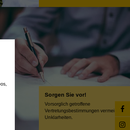
h
os,
Sorgen Sie vor!
Vorsorglich getroffene
Vertretungsbestimmungen vermeiden
Unklarheiten.