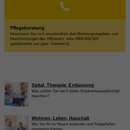
Zweck
Anforderungsrate einzuschränken
Name
_gid
Anbieter
Google Analytics
Name
_gid
Laufzeit
1 Tag
Pflegeberatung
Informieren Sie sich unverbindlich über Beratungsangebote und
Anbieter
Whatchado
Registriert eine eindeutige ID, die verwendet wird,
Dienstleistungen des Hilfswerks unter 0800 800 820
Zweck
um statistische Daten dazu, wie der Besucher die
(gebührenfrei aus ganz Österreich).
Website nutzt, zu generieren.
Laufzeit
1 Tag
Registriert eine eindeutige ID, die verwendet wird,
Zweck
um statistische Daten dazu, wie der Besucher die
Website nutzt, zu generieren.
Spital, Therapie, Entlassung
Was sollten Sie nach einem Krankenhausaufenthalt
Name
_ga
beachten?
Anbieter
Whatchado
Laufzeit
2 Jahre
Wohnen, Leben, Haushalt
Wie Sie Ihr zu Hause anpassen und Stolperfallen
Registriert eine eindeutige ID, die verwendet wird,
vermeiden können.
Zweck
um statistische Daten dazu, wie der Besucher die