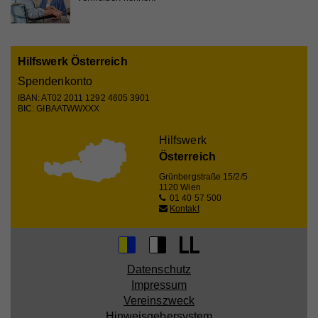
Website nutzt, zu generieren.
Hilfswerk Österreich
Name
_gat_UA_44117881-7
Spendenkonto
Anbieter
Whatchado
IBAN: AT02 2011 1292 4605 3901
BIC: GIBAATWWXXX
Laufzeit
10 Minuten
Hilfswerk
Wird zur Unterscheidung von Website Besuchern
Zweck
Österreich
verwendet
Grünbergstraße 15/2/5
1120 Wien
01 40 57 500
Kontakt
Name
CAKEPHP
Anbieter
Whatchado
Laufzeit
Ende der Browsernutzung
Datenschutz
Impressum
Speichert notwendige Sessiondaten für
Vereinszweck
Zweck
Basisfunktion der Website.
Hinweisgebersystem