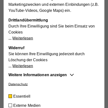
Marketingzwecken und externen Einbindungen (z.B.
Demenz / Alzheimer
YouTube-Videos, Google Maps) ein.
Besuchen Sie die
Hilfswerk-Webportale
Drittlandübermittlung
Durch Ihre Einwilligung sind Sie beim Einsatz von
ich-bin-dann-mal-alt.hilfswerk.at
und
mehr-als-
Cookies
vergesslich.hilfswerk.at
Weiterlesen
mit zahlreichen Informationen rund um das Älterwerden
Widerruf
des Gehirns sowie hilfreichen Tipps für (pflegende)
Sie können Ihre Einwilligung jederzeit durch
Angehörige von Menschen mit Demenz.
Löschung der Cookies
Weiterlesen
www.gesundheit.gv.at
Weitere Informationen anzeigen
Information und Service rund um Demenz
Datenschutz
Essentiell
Diese Cookies sind für die der Webseite
www.alzheimer-selbsthilfe.at
Essentiell
zugrundeliegenden Vorgänge wichtig und
Alzheimer Selbsthilfegruppen in Österreich
unterstützen wichtige Funktionen wie den
Externe Medien