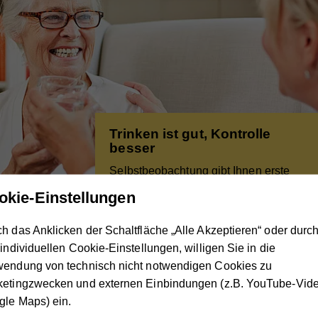
Trinken ist gut, Kontrolle
besser
Selbstbeobachtung gibt Ihnen erste
wichtige Aufschlüsse über Ihre Trink-
okie-Einstellungen
und Toilettgewo
...
h das Anklicken der Schaltfläche „Alle Akzeptieren“ oder durc
 individuellen Cookie-Einstellungen, willigen Sie in die
wendung von technisch nicht notwendigen Cookies zu
ketingzwecken und externen Einbindungen (z.B. YouTube-Vide
le Maps) ein.