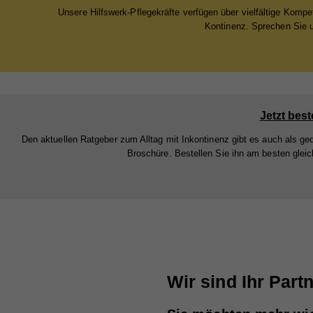
Zw
Stat
Unsere Hilfswerk-Pflegekräfte verfügen über vielfältige Kompe
Anb
Kontinenz. Sprechen Sie 
Webs
Zw
Lau
geme
Na
Webs
Zw
Cook
Anb
Na
Lau
Ex
Na
Anb
Jetzt best
Mit 
Na
Zw
Anb
Den aktuellen Ratgeber zum Alltag mit Inkontinenz gibt es auch als ge
Lau
zuge
Broschüre. Bestellen Sie ihn am besten gleich
Anb
Lau
werd
Zw
jewe
Lau
Zw
uns
Zw
Na
Na
Anb
Wir sind Ihr Part
Anb
Lau
Lau
Zw