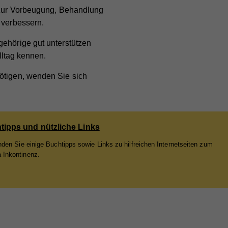
,
n zur Vorbeugung, Behandlung
 verbessern.
gehörige gut unterstützen
lltag kennen.
nötigen, wenden Sie sich
ieser
tipps und nützliche Links
are
ie
inden Sie einige Buchtipps sowie Links zu hilfreichen Internetseiten zum
Inkontinenz.