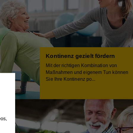
Kontinenz gezielt fördern
Mit der richtigen Kombination von
Maßnahmen und eigenem Tun können
Sie Ihre Kontinenz po
...
h
os,