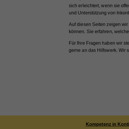
zuge
sich erleichtert, wenn sie o
Lau
Goog
und Unterstützung von Inkont
auto
Zw
Auf diesen Seiten zeigen wir
Ein
können. Sie erfahren, welche 
Cook
Für Ihre Fragen haben wir st
Na
Ma
Na
gerne an das Hilfswerk. Wir s
Die
Anb
Anb
Akti
Lau
Lau
rele
Art 
Zw
Zw
Info
teil
nach
Na
verk
Na
Anb
Cook
Anb
Lau
Kompetenz in Kont
Sta
Na
Lau