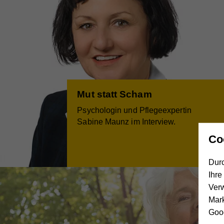
Mut statt Scham
Psychologin und Pflegeexpertin
Sabine Maunz im Interview.
Co
Durc
Ihre
Ver
Mar
Goog