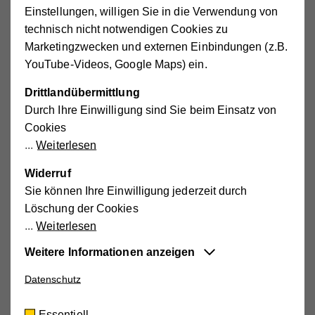
Einstellungen, willigen Sie in die Verwendung von
technisch nicht notwendigen Cookies zu
Niederösterreich
Marketingzwecken und externen Einbindungen (z.B.
Amt der NÖ Landesregierung
YouTube-Videos, Google Maps) ein.
Landhausplatz 1
|
3109 St. Pölten,
Tel. 02742/9005-13524
,
Fax: -13335
Drittlandübermittlung
E-Mail:
kinderbetreuung(at)noel.gv.at
Durch Ihre Einwilligung sind Sie beim Einsatz von
www.noe.gv.at
Cookies
Weiterlesen
Widerruf
Oberösterreich
Sie können Ihre Einwilligung jederzeit durch
Amt der OÖ Landesregierung
Löschung der Cookies
Direktion Gesellschaft, Soziales und Gesundheit
Weiterlesen
Bahnhofplatz 1
|
4021 Linz
Tel. 0732/77 20-142 01
,
Fax: -214355
Weitere Informationen anzeigen
E-Mail:
sgd.post(at)ooe.gv.at
Datenschutz
www.land-oberoesterreich.gv.at
Essentiell
Diese Cookies sind für die der Webseite
Essentiell