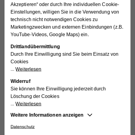
Funktionärinnen und Funktionäre
Akzeptieren“ oder durch Ihre individuellen Cookie-
Einstellungen, willigen Sie in die Verwendung von
*inkl. "Neue Selbstständige" und vermittelte
technisch nicht notwendigen Cookies zu
Personenbetreuer*innen
Marketingzwecken und externen Einbindungen (z.B.
YouTube-Videos, Google Maps) ein.
Mitarbeiter*innengruppen
Drittlandübermittlung
Durch Ihre Einwilligung sind Sie beim Einsatz von
968
Diplomierte Gesundheits- und
Cookies
Krankenpfleger*innen
Weiterlesen
1.185
Pflegefachassistent*innen oder
Pflegehelfer*innen und Pflegeassistent*innen
Widerruf
270
(diplomierte) Fachsozialbetreuer*innen
Sie können Ihre Einwilligung jederzeit durch
Altenarbeit
Löschung der Cookies
1.977
Heimhilfen bzw. Haushaltshilfen
Weiterlesen
132
Therapeutinnen und Therapeuten
Weitere Informationen anzeigen
286
Mitarbeiter*innen im Bereich "Essen auf Rädern"
306
Tagesmütter/-väter
Datenschutz
Essentiell
237
Kindergärtner*innen