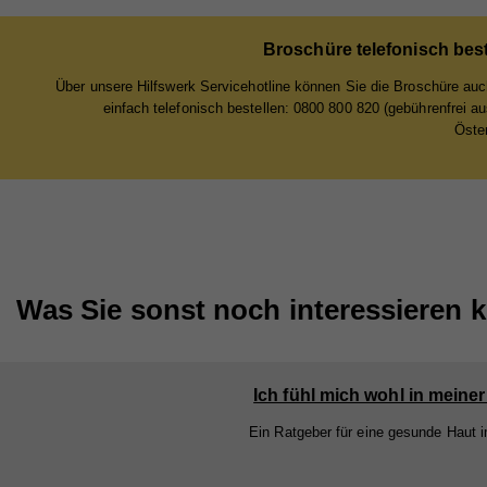
Sta
Lau
Zw
Stat
Anb
Broschüre telefonisch best
Webs
Zw
Lau
geme
Über unsere Hilfswerk Servicehotline können Sie die Broschüre au
Na
einfach telefonisch bestellen: 0800 800 820 (gebührenfrei a
Webs
Öster
Zw
Cook
Anb
Na
Lau
Ex
Na
Anb
Mit 
Na
Zw
Anb
Lau
zuge
Anb
Lau
werd
Zw
jewe
Was Sie sonst noch interessieren 
Lau
Zw
uns
Zw
Na
Ich fühl mich wohl in meine
Na
Anb
Ein Ratgeber für eine gesunde Haut i
Anb
Lau