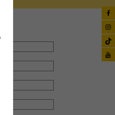
s
änge
wie