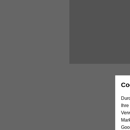
Co
Durc
Ihre
Ver
Mar
Goog