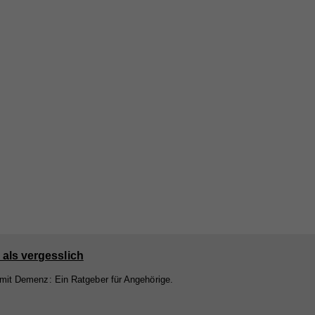
nd
nd
er
e
bei
 als vergesslich
 mit Demenz: Ein Ratgeber für Angehörige.