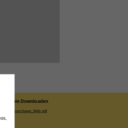
h
eber zum Downloaden
hrungs_Broschuere_Web.pdf
os,