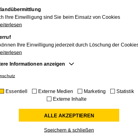
ttlandübermittlung
h Ihre Einwilligung sind Sie beim Einsatz von Cookies
iterlesen
erruf
dern
können Ihre Einwilligung jederzeit durch Löschung der Cookie
iterlesen
Vorname
*
tere Informationen anzeigen
entiell
nschutz
Nachname
*
e Cookies sind für die der Webseite zugrundeliegenden Vorg
Essentiell
Externe Medien
Marketing
Statistik
tig und unterstützen wichtige Funktionen wie den technischen
Externe Inhalte
ieb der Webseite, um sicherzustellen, dass sie so funktioniert 
Straße
*
Ihnen erwartet.
ALLE AKZEPTIEREN
ie-Informationen anzeigen
Hausnummer
*
terne Medien
me
cookie_optin
Speichern & schließen