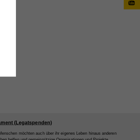
änge
wie
e
,
ament (Legatspenden)
Menschen möchten auch über ihr eigenes Leben hinaus anderen
en helfen und gemeinnützige Organisationen und Projekte