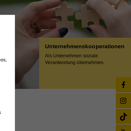
h
Unternehmenskooperationen
Als Unternehmen soziale
os,
Verantwortung übernehmen.
s
da.