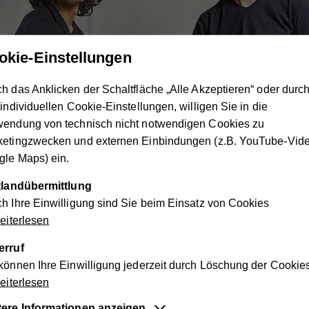
okie-Einstellungen
h das Anklicken der Schaltfläche „Alle Akzeptieren“ oder durc
 individuellen Cookie-Einstellungen, willigen Sie in die
Freiwilliges Engagement
wendung von technisch nicht notwendigen Cookies zu
Sie wollen nicht nur zusehen, sondern
ketingzwecken und externen Einbindungen (z.B. YouTube-Vide
sich aktiv einbringen? Als Freiwillige
le Maps) ein.
bieten Sie
...
ttlandübermittlung
h Ihre Einwilligung sind Sie beim Einsatz von Cookies
iterlesen
erruf
können Ihre Einwilligung jederzeit durch Löschung der Cookie
iterlesen
s in Kontakt. Wir sind gerne für Sie 
tere Informationen anzeigen