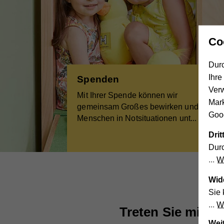
Co
Durc
Ihre
Spenden
Ver
Mit Ihrer Spende können wir
Mar
gemeinsam Großes bewirken und
Goog
Menschen in Notsituationen unt
...
Dri
Durc
We
Wid
Sie 
We
Treten Sie mit un
Wei