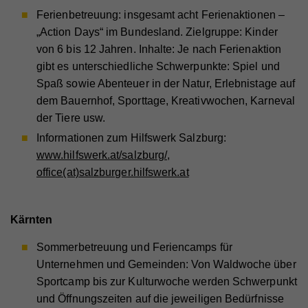
Zweck
Werbeprodukten anzuzeigen, zum Beispiel
Speichert die Farbkontrasteinstellung der
Anbieter
YouTube
Zweck
Echtzeitgebote dritter Werbetreibender.
Ferienbetreuung: insgesamt acht Ferienaktionen –
Cookie-Informationen anzeigen
Barrierefreileiste.
„Action Days“ im Bundesland. Zielgruppe: Kinder
Laufzeit
179 Tage
Name
_ga
Externe Inhalte
von 6 bis 12 Jahren. Inhalte: Je nach Ferienaktion
Versucht, die Benutzerbandbreite auf Seiten mit
Zweck
gibt es unterschiedliche Schwerpunkte: Spiel und
Name
fr
Mit dieser Einstellung werden externe Inhalte auf
integrierten YouTube-Videos zu schätzen.
Anbieter
Google Analytics
Spaß sowie Abenteuer in der Natur, Erlebnistage auf
unserer Webseite zugelassen, die von Drittanbietern
Anbieter
Facebook
Laufzeit
2 Jahre
dem Bauernhof, Sporttage, Kreativwochen, Karneval
stammen (z.B. Inlineframes). Dabei werden
der Tiere usw.
Laufzeit
90 Tage
technische Daten (z.B. IP-Adresse) automatisch an
Name
vuid
Registriert eine eindeutige ID, die verwendet wird,
die jeweiligen Drittanbieter übermittelt, damit deren
Informationen zum Hilfswerk Salzburg:
Zweck
um statistische Daten dazu, wie der Besucher die
Beinhaltet eine eindeutige Browser und Benutzer
Anbieter
Vimeo
Zweck
Website nutzt, zu generieren.
Einbindungen auf unserer Webseite angezeigt
www.hilfswerk.at/salzburg/
,
ID, die für gezielte Werbung verwendet werden.
werden können.
office(at)salzburger.hilfswerk.at
Laufzeit
2 Jahre
Zweck
Wird verwendet, um Vimeo-Inhalte zu entsperren.
Name
_gat
Kärnten
Anbieter
Google Universal Analytics
Sommerbetreuung und Feriencamps für
Name
_gat
Laufzeit
1 Minute
Unternehmen und Gemeinden: Von Waldwoche über
Anbieter
Whatchado
Sportcamp bis zur Kulturwoche werden Schwerpunkt
Wird von Google Analytics verwendet, um die
Zweck
Anforderungsrate einzuschränken.
und Öffnungszeiten auf die jeweiligen Bedürfnisse
Laufzeit
1 Minute