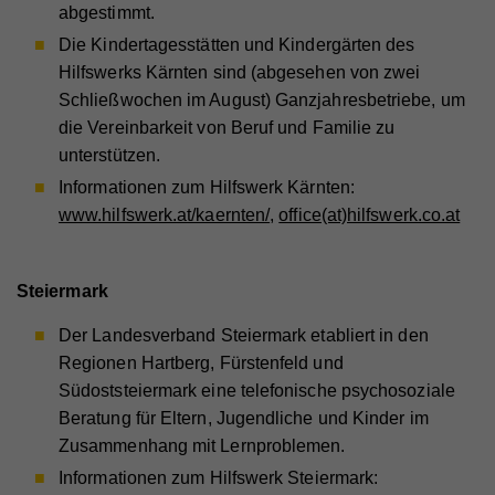
abgestimmt.
Wird von Google Analytics verwendet, um die
Die Kindertagesstätten und Kindergärten des
Zweck
Anforderungsrate einzuschränken
Name
_gid
Hilfswerks Kärnten sind (abgesehen von zwei
Schließwochen im August) Ganzjahresbetriebe, um
Anbieter
Google Analytics
die Vereinbarkeit von Beruf und Familie zu
Name
_gid
Laufzeit
1 Tag
unterstützen.
Anbieter
Whatchado
Informationen zum Hilfswerk Kärnten:
Registriert eine eindeutige ID, die verwendet wird,
Zweck
um statistische Daten dazu, wie der Besucher die
www.hilfswerk.at/kaernten/
,
office(at)hilfswerk.co.at
Website nutzt, zu generieren.
Laufzeit
1 Tag
Registriert eine eindeutige ID, die verwendet wird,
Zweck
um statistische Daten dazu, wie der Besucher die
Steiermark
Website nutzt, zu generieren.
Der Landesverband Steiermark etabliert in den
Regionen Hartberg, Fürstenfeld und
Südoststeiermark eine telefonische psychosoziale
Name
_ga
Beratung für Eltern, Jugendliche und Kinder im
Anbieter
Whatchado
Zusammenhang mit Lernproblemen.
Informationen zum Hilfswerk Steiermark:
Laufzeit
2 Jahre