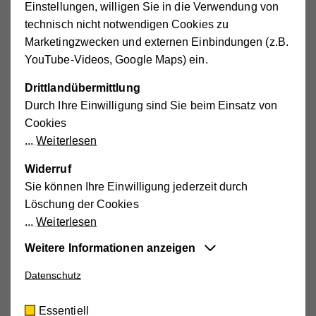
Einstellungen, willigen Sie in die Verwendung von
Ferienbetreuung für Firmen, die ihre Mitarbeiterinnen
technisch nicht notwendigen Cookies zu
und Mitarbeiter vor allem in der Ferienzeit bei der
Marketingzwecken und externen Einbindungen (z.B.
Vereinbarkeit von Familie und Beruf unterstützen
YouTube-Videos, Google Maps) ein.
wollen. Tage- oder wochenweise Ferienbetreuung
Drittlandübermittlung
direkt bei den Unternehmen. Alter: 3 bis 12 Jahre.
Durch Ihre Einwilligung sind Sie beim Einsatz von
www.hilfswerk.at/wien/kinder/kinder-
Cookies
jugend/betriebliche-kinderbetreuung/
Weiterlesen
Informationen zum Wiener Hilfswerk:
www.hilfswerk.at/wien/
,
info(at)wiener.hilfswerk.at
Widerruf
Sie können Ihre Einwilligung jederzeit durch
Löschung der Cookies
Oberösterreich
Weiterlesen
Flexible Sommerkinderbetreuung an rund 90
Weitere Informationen anzeigen
Standorten, Alter: 3 bis 12 Jahre. Spiel und Spaß,
Datenschutz
Essentiell
viele Aktivitäten
Diese Cookies sind für die der Webseite
Sommerhorte für Schulkinder: Spiel, Spaß,
Essentiell
zugrundeliegenden Vorgänge wichtig und