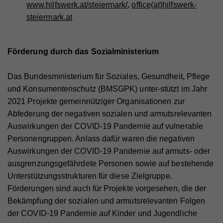
www.hilfswerk.at/steiermark/
,
office(at)hilfswerk-
Registriert eine eindeutige ID, die verwendet wird,
steiermark.at
Zweck
um statistische Daten dazu, wie der Besucher die
Website nutzt, zu generieren.
Förderung durch das Sozialministerium
Name
_gat_UA_44117881-7
Das Bundesministerium für Soziales, Gesundheit, Pflege
Anbieter
Whatchado
und Konsumentenschutz (BMSGPK) unter-stützt im Jahr
2021 Projekte gemeinnütziger Organisationen zur
Laufzeit
10 Minuten
Abfederung der negativen sozialen und armutsrelevanten
Wird zur Unterscheidung von Website Besuchern
Auswirkungen der COVID-19 Pandemie auf vulnerable
Zweck
verwendet
Personengruppen. Anlass dafür waren die negativen
Auswirkungen der COVID-19 Pandemie auf armuts- oder
ausgrenzungsgefährdete Personen sowie auf bestehende
Name
CAKEPHP
Unterstützungsstrukturen für diese Zielgruppe.
Förderungen sind auch für Projekte vorgesehen, die der
Anbieter
Whatchado
Bekämpfung der sozialen und armutsrelevanten Folgen
Laufzeit
Ende der Browsernutzung
der COVID-19 Pandemie auf Kinder und Jugendliche