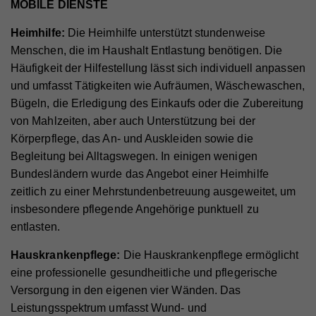
MOBILE DIENSTE
Laufzeit
7 Tage
Name
VISITOR_INFO1_LIVE
werden. Die gesammelten Informationen helfen uns,
Wird von Facebook genutzt, um eine Reihe von
Heimhilfe:
Die Heimhilfe unterstützt stundenweise
unser Webseitenangebot laufend zu verbessern.
Zweck
Werbeprodukten anzuzeigen, zum Beispiel
Speichert die Farbkontrasteinstellung der
Anbieter
YouTube
Zweck
Echtzeitgebote dritter Werbetreibender.
Menschen, die im Haushalt Entlastung benötigen. Die
Cookie-Informationen anzeigen
Barrierefreileiste.
Häufigkeit der Hilfestellung lässt sich individuell anpassen
Laufzeit
179 Tage
Name
_ga
Externe Inhalte
und umfasst Tätigkeiten wie Aufräumen, Wäschewaschen,
Versucht, die Benutzerbandbreite auf Seiten mit
Bügeln, die Erledigung des Einkaufs oder die Zubereitung
Zweck
Name
fr
Mit dieser Einstellung werden externe Inhalte auf
integrierten YouTube-Videos zu schätzen.
Anbieter
Google Analytics
von Mahlzeiten, aber auch Unterstützung bei der
unserer Webseite zugelassen, die von Drittanbietern
Anbieter
Facebook
Körperpflege, das An- und Auskleiden sowie die
Laufzeit
2 Jahre
stammen (z.B. Inlineframes). Dabei werden
Begleitung bei Alltagswegen. In einigen wenigen
Laufzeit
90 Tage
technische Daten (z.B. IP-Adresse) automatisch an
Name
vuid
Registriert eine eindeutige ID, die verwendet wird,
Bundesländern wurde das Angebot einer Heimhilfe
die jeweiligen Drittanbieter übermittelt, damit deren
Zweck
um statistische Daten dazu, wie der Besucher die
Beinhaltet eine eindeutige Browser und Benutzer
Anbieter
Vimeo
Zweck
Website nutzt, zu generieren.
zeitlich zu einer Mehrstundenbetreuung ausgeweitet, um
Einbindungen auf unserer Webseite angezeigt
ID, die für gezielte Werbung verwendet werden.
insbesondere pflegende Angehörige punktuell zu
werden können.
Laufzeit
2 Jahre
entlasten.
Zweck
Wird verwendet, um Vimeo-Inhalte zu entsperren.
Name
_gat
Hauskrankenpflege:
Die Hauskrankenpflege ermöglicht
Anbieter
Google Universal Analytics
eine professionelle gesundheitliche und pflegerische
Versorgung in den eigenen vier Wänden. Das
Name
_gat
Laufzeit
1 Minute
Leistungsspektrum umfasst Wund- und