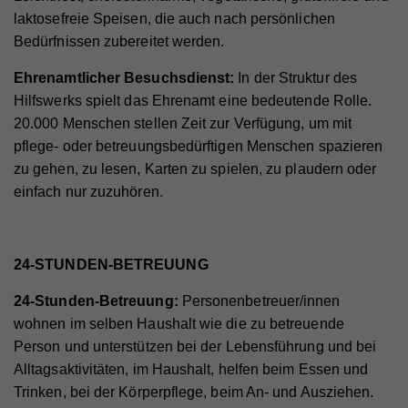
laktosefreie Speisen, die auch nach persönlichen
Laufzeit
2 Jahre
Bedürfnissen zubereitet werden.
Registriert eine eindeutige ID, die verwendet wird,
Ehrenamtlicher Besuchsdienst:
In der Struktur des
Zweck
um statistische Daten dazu, wie der Besucher die
Website nutzt, zu generieren.
Hilfswerks spielt das Ehrenamt eine bedeutende Rolle.
20.000 Menschen stellen Zeit zur Verfügung, um mit
pflege- oder betreuungsbedürftigen Menschen spazieren
zu gehen, zu lesen, Karten zu spielen, zu plaudern oder
Name
_gat_UA_44117881-7
einfach nur zuzuhören.
Anbieter
Whatchado
Laufzeit
10 Minuten
24-STUNDEN-BETREUUNG
Wird zur Unterscheidung von Website Besuchern
Zweck
verwendet
24-Stunden-Betreuung:
Personenbetreuer/innen
wohnen im selben Haushalt wie die zu betreuende
Person und unterstützen bei der Lebensführung und bei
Name
CAKEPHP
Alltagsaktivitäten, im Haushalt, helfen beim Essen und
Trinken, bei der Körperpflege, beim An- und Ausziehen.
Anbieter
Whatchado