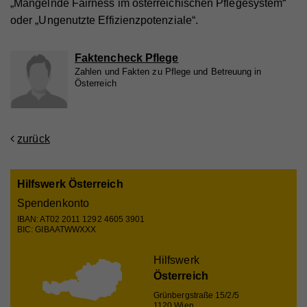
„Mangelnde Fairness im österreichischen Pflegesystem“
Registriert eine eindeutige ID, die verwendet wird,
oder „Ungenutzte Effizienzpotenziale“.
Zweck
um statistische Daten dazu, wie der Besucher die
Website nutzt, zu generieren.
Faktencheck Pflege
Zahlen und Fakten zu Pflege und Betreuung in
Österreich
Name
_ga
Anbieter
Walls.io
zurück
Laufzeit
2 Jahre
Registriert eine eindeutige ID, die verwendet wird,
Hilfswerk Österreich
Zweck
um statistische Daten dazu, wie der Besucher die
Website nutzt, zu generieren.
Spendenkonto
IBAN: AT02 2011 1292 4605 3901
BIC: GIBAATWWXXX
Name
io
Hilfswerk
Österreich
Anbieter
Walls.io
Grünbergstraße 15/2/5
Laufzeit
Session
1120 Wien