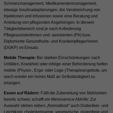
Anbieter
Whatchado
Wird von Google Analytics verwendet, um die
Schmerzmanagement, Medikamentenmanagement,
Zweck
Anforderungsrate einzuschränken.
etwaige Insulinadaptierungen, die Verabreichung von
Laufzeit
1 Minute
Injektionen und Infusionen sowie eine Beratung und
Wird von Google Analytics verwendet, um die
Anleitung von pflegenden Angehörigen. In diesem
Zweck
Anforderungsrate einzuschränken
Name
_gid
Tätigkeitsbereich sind je nach Anforderung
Pflegeassistentinnen und -assistenten (PA) bzw.
Anbieter
Google Analytics
Diplomierte Gesundheits- und Krankenpfleger/innen
Name
_gid
Laufzeit
1 Tag
(DGKP) im Einsatz.
Anbieter
Whatchado
Registriert eine eindeutige ID, die verwendet wird,
Mobile Therapie:
Bei starken Einschränkungen nach
Zweck
um statistische Daten dazu, wie der Besucher die
Unfällen, Krankheit oder infolge einer Behinderung helfen
Website nutzt, zu generieren.
Laufzeit
1 Tag
mobile (Physio-, Ergo- oder Logo-)Therapieangebote, um
Registriert eine eindeutige ID, die verwendet wird,
rasch wieder ein hohes Maß an Selbständigkeit zu
Zweck
um statistische Daten dazu, wie der Besucher die
erlangen.
Website nutzt, zu generieren.
Essen auf Rädern:
Fällt die Zubereitung von Mahlzeiten
bereits schwer, schafft ein Menüservice Abhilfe: Zur
Name
_ga
Auswahl stehen neben „Normalkost“ auch Diabetiker- und
Leichtkost, cholesterinarme, vegetarische, glutenfreie und
Anbieter
Whatchado