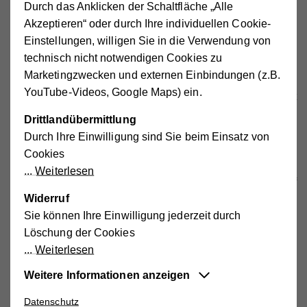
Durch das Anklicken der Schaltfläche „Alle
weiter aus. „Jene Generation, die aktuell der Pflege
Akzeptieren“ oder durch Ihre individuellen Cookie-
bedarf, stammt noch aus den geburtenschwachen und
Einstellungen, willigen Sie in die Verwendung von
durch Kriegsopfer bzw. gefallene Soldaten dezimierten
technisch nicht notwendigen Cookies zu
Jahrgängen vor 1938/39. In den nächsten Jahren kommen
Marketingzwecken und externen Einbindungen (z.B.
aber die geburtenstarken Jahrgänge ab 1939 ins
YouTube-Videos, Google Maps) ein.
Pflegealter. Eine zweite, noch deutlich größere Welle steht
in rund 20 Jahren mit den zu pflegenden Babyboomern
Drittlandübermittlung
der 1950er und 60er-Jahre ins Haus. Sie werden, eine
Durch Ihre Einwilligung sind Sie beim Einsatz von
entsprechende Lebensdauer vorausgesetzt, zwischen
Cookies
2030 und 2040 zu 50 Prozent (Männer) bzw. zu 75
Weiterlesen
Prozent (Frauen) pflegebedürftig sein“, rechnet Anselm auf
Widerruf
Basis des Barmer Pflegereports 2016 vor.
Sie können Ihre Einwilligung jederzeit durch
Nur ein forcierter Ausbau der mobilen Dienste kann
Löschung der Cookies
die volkswirtschaftliche Katastrophe eines
Weiterlesen
Pflegnotstands verhindern
. Derzeit kosten Pflege und
Weitere Informationen anzeigen
Betreuung mit mobilen Diensten nur rund ein Achtel (!) der
stationären Pflege. Der Ausbau der mobilen Dienste ist
Datenschutz
Essentiell