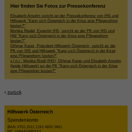
Name
_ga
Hier finden Sie Fotos zur Pressekonferenz
Anbieter
Whatchado
Elisabeth Anselm spricht an der Pressekonferenz von IHS und
Hilfswerk "Kann sich Österreich in der Krise eine Pflegereform
leisten?"
Laufzeit
2 Jahre
Monika Riedel, Expertin IHS, spricht an der PK von IHS und
HW "Kann sich Österreich in der Krise eine Pflegereform
Registriert eine eindeutige ID, die verwendet wird,
leisten?"
Zweck
um statistische Daten dazu, wie der Besucher die
Othmar Karas, Präsident Hilfswerk Österreich, spricht an der
Website nutzt, zu generieren.
PK von IHS und Hilfswerk "Kann sich Österreich in der Krise
eine Pflegereform leisten?"
v.l.n.r.: Monika Riedl (IHS), Othmar Karas und Elisabeth Anselm
(beide Hilfswerk) an der PK "Kann sich Österreich in der Krise
Name
_gat_UA_44117881-7
eine Pflegerefom leisten?"
Anbieter
Whatchado
zurück
Laufzeit
10 Minuten
Wird zur Unterscheidung von Website Besuchern
Zweck
verwendet
Hilfswerk Österreich
Spendenkonto
IBAN: AT02 2011 1292 4605 3901
BIC: GIBAATWWXXX
Name
CAKEPHP