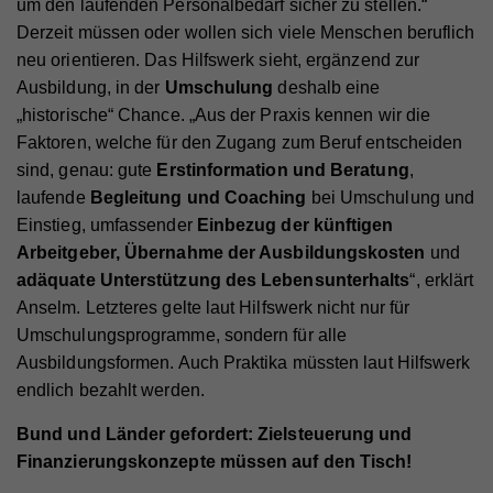
Webseite angezeigt werden können.
um den laufenden Personalbedarf sicher zu stellen.“
Derzeit müssen oder wollen sich viele Menschen beruflich
Cookie-Informationen anzeigen
Name
PHPSESSID
neu orientieren. Das Hilfswerk sieht, ergänzend zur
Anbieter
Hilfswerk
Name
YSC
Marketing
Ausbildung, in der
Umschulung
deshalb eine
Diese Cookies werden zum Nachverfolgen von
„historische“ Chance. „Aus der Praxis kennen wir die
Laufzeit
Session
Anbieter
YouTube
Suchmustern und Aktivität verwendet. Wir
Faktoren, welche für den Zugang zum Beruf entscheiden
Eindeutige ID, die die Sitzung des Benutzers
Laufzeit
Session
verwenden diese Informationen, um Ihnen
sind, genau: gute
Erstinformation und Beratung
,
Zweck
identifiziert.
relevante/personalisierte Marketinginhalte zeigen zu
laufende
Begleitung und Coaching
bei Umschulung und
Registriert eine eindeutige ID, um Statistiken der
können. Mit dieser Art Cookies sammeln wir
Einstieg, umfassender
Einbezug der künftigen
Zweck
Videos von YouTube, die der Benutzer gesehen hat,
zu behalten.
möglicherweise persönliche, identifizierbare
Arbeitgeber,
Übernahme der Ausbildungskosten
und
Name
fe_typo_user
Informationen und verwenden diese für gezielte
adäquate Unterstützung des Lebensunterhalts
“, erklärt
Werbung und/oder teilen sie zu diesem Zweck mit
Anbieter
Hilfswerk
Anselm. Letzteres gelte laut Hilfswerk nicht nur für
Name
GPS
Dritten. Alle anhand dieser Cookies nachverfolgten
Umschulungsprogramme, sondern für alle
Laufzeit
Session
und aufgezeichneten Aktivitäten können an Dritte
Ausbildungsformen. Auch Praktika müssten laut Hilfswerk
Anbieter
YouTube
verkauft werden.
endlich bezahlt werden.
Eindeutige ID, die die Sitzung des Benutzers
Zweck
identifiziert.
Laufzeit
1 Tag
Cookie-Informationen anzeigen
Bund und Länder gefordert: Zielsteuerung und
Registriert eine eindeutige ID auf mobilen Geräten,
Finanzierungskonzepte müssen auf den Tisch!
Name
_fbp
Statistik
Zweck
um Tracking basierend auf dem geografischen