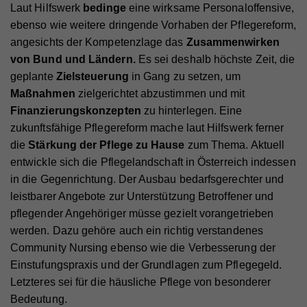
Name
access
GPS-Standort zu ermöglichen.
Statistik-Cookies helfen uns zu verstehen, wie Sie
Laut Hilfswerk
bedinge
eine wirksame Personaloffensive,
Anbieter
Facebook
mit unserer Webseite interagieren, indem
ebenso wie weitere dringende Vorhaben der Pflegereform,
Anbieter
Hilfswerk
Laufzeit
4 Monate
Informationen anonym gesammelt und gemeldet
angesichts der Kompetenzlage das
Zusammenwirken
Laufzeit
7 Tage
Name
VISITOR_INFO1_LIVE
werden. Die gesammelten Informationen helfen uns,
von Bund und Ländern.
Es sei deshalb höchste Zeit, die
Wird von Facebook genutzt, um eine Reihe von
unser Webseitenangebot laufend zu verbessern.
Zweck
Werbeprodukten anzuzeigen, zum Beispiel
geplante
Zielsteuerung
in Gang zu setzen, um
Speichert die Farbkontrasteinstellung der
Anbieter
YouTube
Zweck
Echtzeitgebote dritter Werbetreibender.
Cookie-Informationen anzeigen
Barrierefreileiste.
Maßnahmen
zielgerichtet abzustimmen und mit
Laufzeit
179 Tage
Finanzierungskonzepten
zu hinterlegen. Eine
Name
_ga
Externe Inhalte
zukunftsfähige Pflegereform mache laut Hilfswerk ferner
Versucht, die Benutzerbandbreite auf Seiten mit
Zweck
Name
fr
Mit dieser Einstellung werden externe Inhalte auf
integrierten YouTube-Videos zu schätzen.
die
Stärkung der Pflege zu Hause
zum Thema. Aktuell
Anbieter
Google Analytics
unserer Webseite zugelassen, die von Drittanbietern
entwickle sich die Pflegelandschaft in Österreich indessen
Anbieter
Facebook
Laufzeit
2 Jahre
stammen (z.B. Inlineframes). Dabei werden
in die Gegenrichtung. Der Ausbau bedarfsgerechter und
Laufzeit
90 Tage
technische Daten (z.B. IP-Adresse) automatisch an
leistbarer Angebote zur Unterstützung Betroffener und
Name
vuid
Registriert eine eindeutige ID, die verwendet wird,
die jeweiligen Drittanbieter übermittelt, damit deren
Zweck
um statistische Daten dazu, wie der Besucher die
pflegender Angehöriger müsse gezielt vorangetrieben
Beinhaltet eine eindeutige Browser und Benutzer
Anbieter
Vimeo
Zweck
Website nutzt, zu generieren.
Einbindungen auf unserer Webseite angezeigt
ID, die für gezielte Werbung verwendet werden.
werden. Dazu gehöre auch ein richtig verstandenes
werden können.
Community Nursing ebenso wie die Verbesserung der
Laufzeit
2 Jahre
Einstufungspraxis und der Grundlagen zum Pflegegeld.
Zweck
Wird verwendet, um Vimeo-Inhalte zu entsperren.
Name
_gat
Letzteres sei für die häusliche Pflege von besonderer
Bedeutung.
Anbieter
Google Universal Analytics