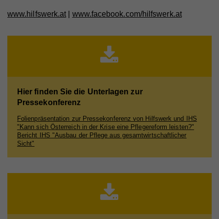
www.hilfswerk.at
|
www.facebook.com/hilfswerk.at
Name
_gat
Laufzeit
1 Minute
Anbieter
Whatchado
Wird von Google Analytics verwendet, um die
Zweck
Anforderungsrate einzuschränken.
Laufzeit
1 Minute
Wird von Google Analytics verwendet, um die
Zweck
Anforderungsrate einzuschränken
Name
_gid
Hier finden Sie die Unterlagen zur
Anbieter
Google Analytics
Pressekonferenz
Name
_gid
Laufzeit
1 Tag
Folienpräsentation zur Pressekonferenz von Hilfswerk und IHS
"Kann sich Österreich in der Krise eine Pflegereform leisten?"
Anbieter
Whatchado
Registriert eine eindeutige ID, die verwendet wird,
Bericht IHS "Ausbau der Pflege aus gesamtwirtschaftlicher
Zweck
um statistische Daten dazu, wie der Besucher die
Sicht"
Website nutzt, zu generieren.
Laufzeit
1 Tag
Registriert eine eindeutige ID, die verwendet wird,
Zweck
um statistische Daten dazu, wie der Besucher die
Website nutzt, zu generieren.