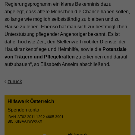
Laufzeit
2 Jahre
stammen (z.B. Inlineframes). Dabei werden
Regierungsprogramm ein klares Bekenntnis dazu
Laufzeit
90 Tage
technische Daten (z.B. IP-Adresse) automatisch an
abgelegt, dass ältere Menschen die Chance haben sollen,
Name
vuid
Registriert eine eindeutige ID, die verwendet wird,
die jeweiligen Drittanbieter übermittelt, damit deren
Zweck
um statistische Daten dazu, wie der Besucher die
so lange wie möglich selbstständig zu bleiben und zu
Beinhaltet eine eindeutige Browser und Benutzer
Anbieter
Vimeo
Zweck
Website nutzt, zu generieren.
Einbindungen auf unserer Webseite angezeigt
Hause zu leben. Ebenso hat man sich zur bestmöglichen
ID, die für gezielte Werbung verwendet werden.
werden können.
Unterstützung pflegender Angehöriger bekannt. Es ist
Laufzeit
2 Jahre
daher höchste Zeit, den Stellenwert mobiler Dienste, der
Zweck
Wird verwendet, um Vimeo-Inhalte zu entsperren.
Name
_gat
Hauskrankenpflege und Heimhilfe, sowie die
Potenziale
von Trägern und Pflegekräften
zu erkennen und darauf
Anbieter
Google Universal Analytics
aufzubauen“, so Elisabeth Anselm abschließend.
Name
_gat
Laufzeit
1 Minute
Anbieter
Whatchado
Wird von Google Analytics verwendet, um die
zurück
Zweck
Anforderungsrate einzuschränken.
Laufzeit
1 Minute
Hilfswerk Österreich
Wird von Google Analytics verwendet, um die
Zweck
Anforderungsrate einzuschränken
Name
_gid
Spendenkonto
IBAN: AT02 2011 1292 4605 3901
Anbieter
Google Analytics
BIC: GIBAATWWXXX
Name
_gid
Laufzeit
1 Tag
Hilfswerk