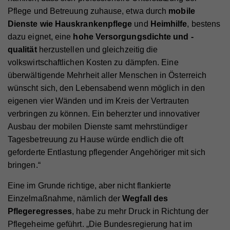
Informationen und verwenden diese für gezielte
Pflege und Betreuung zuhause, etwa durch
mobile
Werbung und/oder teilen sie zu diesem Zweck mit
Anbieter
Hilfswerk
Dienste wie Hauskrankenpflege
und
Heimhilfe
, bestens
Name
GPS
Dritten. Alle anhand dieser Cookies nachverfolgten
dazu eignet, eine
hohe Versorgungsdichte und -
Laufzeit
Session
und aufgezeichneten Aktivitäten können an Dritte
Anbieter
YouTube
qualität
herzustellen und gleichzeitig die
verkauft werden.
Eindeutige ID, die die Sitzung des Benutzers
Zweck
volkswirtschaftlichen Kosten zu dämpfen. Eine
identifiziert.
Laufzeit
1 Tag
Cookie-Informationen anzeigen
überwältigende Mehrheit aller Menschen in Österreich
Registriert eine eindeutige ID auf mobilen Geräten,
wünscht sich, den Lebensabend wenn möglich in den
Name
_fbp
Statistik
Zweck
um Tracking basierend auf dem geografischen
eigenen vier Wänden und im Kreis der Vertrauten
Name
access
GPS-Standort zu ermöglichen.
Statistik-Cookies helfen uns zu verstehen, wie Sie
Anbieter
Facebook
verbringen zu können. Ein beherzter und innovativer
mit unserer Webseite interagieren, indem
Anbieter
Hilfswerk
Ausbau der mobilen Dienste samt mehrstündiger
Laufzeit
4 Monate
Informationen anonym gesammelt und gemeldet
Tagesbetreuung zu Hause würde endlich die oft
Laufzeit
7 Tage
Name
VISITOR_INFO1_LIVE
werden. Die gesammelten Informationen helfen uns,
Wird von Facebook genutzt, um eine Reihe von
geforderte Entlastung pflegender Angehöriger mit sich
unser Webseitenangebot laufend zu verbessern.
Zweck
Werbeprodukten anzuzeigen, zum Beispiel
Speichert die Farbkontrasteinstellung der
Anbieter
YouTube
bringen.“
Zweck
Echtzeitgebote dritter Werbetreibender.
Cookie-Informationen anzeigen
Barrierefreileiste.
Laufzeit
179 Tage
Eine im Grunde richtige, aber nicht flankierte
Name
_ga
Externe Inhalte
Einzelmaßnahme, nämlich der
Wegfall des
Versucht, die Benutzerbandbreite auf Seiten mit
Zweck
Name
fr
Mit dieser Einstellung werden externe Inhalte auf
Pflegeregresses
, habe zu mehr Druck in Richtung der
integrierten YouTube-Videos zu schätzen.
Anbieter
Google Analytics
unserer Webseite zugelassen, die von Drittanbietern
Pflegeheime geführt. „Die Bundesregierung hat im
Anbieter
Facebook