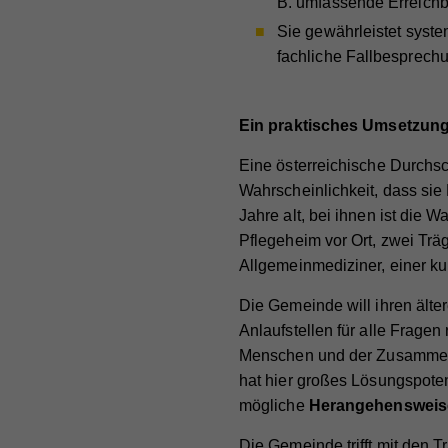
B. umfassende Erreichba
Na
Sie gewährleistet syste
Ma
Na
fachliche Fallbesprechun
Die
Anb
Anb
Akti
Lau
Lau
rele
Ein praktisches Umsetzungs
Art 
Zw
Zw
Eine österreichische Durch­s
Info
Wahrscheinlichkeit, dass si
teil
Jahre alt, bei ihnen ist die W
nach
Na
Pflegeheim vor Ort, zwei Trä
verk
Na
Anb
Allgemeinmedi­ziner, einer kur
Cook
Anb
Lau
Die Gemeinde will ihren älte
Sta
Na
Lau
Anlaufstellen für alle Fragen
Zw
Stat
Anb
Menschen und der Zusammenha
Webs
Zw
hat hier großes Lösungspoten
Lau
geme
mögliche
Herangehensweis
Na
Webs
Zw
Cook
Die Gemeinde trifft mit den 
Anb