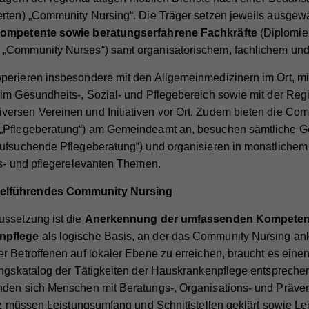
me
VISITOR_INFO1_LIVE
erten) „Community Nursing“. Die Träger setzen jeweils ausgew
fzeit
7 Tage
terne Inhalte
me
_ga
ieter
YouTube
 kompetente sowie beratungserfahrene
Fachkräfte
(Diplomie
dieser Einstellung werden externe Inhalte auf unserer Webseit
„Community Nurses“) samt organisatorischem, fachlichem und
me
fr
eck
Speichert die Farbkontrasteinstellung der Barrierefreileiste.
ieter
Google Analytics
fzeit
179 Tage
lassen, die von Drittanbietern stammen (z.B. Inlineframes). Da
erieren insbesondere mit den Allgemeinmedizinern im Ort, mit
ieter
Facebook
fzeit
2 Jahre
en technische Daten (z.B. IP-Adresse) automatisch an die
Versucht, die Benutzerbandbreite auf Seiten mit integrierten YouTube-
eck
im Gesundheits-, Sozial- und Pflegebereich sowie mit der Reg
Videos zu schätzen.
iligen Drittanbieter übermittelt, damit deren Einbindungen auf
fzeit
90 Tage
Registriert eine eindeutige ID, die verwendet wird, um statistische Daten
ersen Vereinen und Initiativen vor Ort. Zudem bieten die Co
eck
erer Webseite angezeigt werden können.
dazu, wie der Besucher die Website nutzt, zu generieren.
 „Pflegeberatung“) am Gemeindeamt an, besuchen sämtliche 
Beinhaltet eine eindeutige Browser und Benutzer ID, die für gezielte
eck
Werbung verwendet werden.
aufsuchende Pflegeberatung“) und organisieren in monatlichem
me
vuid
rs- und pflegerelevanten Themen.
me
_gat
ieter
Vimeo
elführendes Community Nursing
ieter
Google Universal Analytics
fzeit
2 Jahre
ussetzung ist die
Anerkennung der umfassenden Kompeten
fzeit
1 Minute
eck
Wird verwendet, um Vimeo-Inhalte zu entsperren.
npflege
als logische Basis, an der das Community Nursing an
Wird von Google Analytics verwendet, um die Anforderungsrate
r Betroffenen auf lokaler Ebene zu erreichen, braucht es ein
eck
einzuschränken.
ungskatalog der Tätigkeiten der Hauskrankenpflege entspreche
me
_gat
nden sich Menschen mit Beratungs-, Organisations- und Präven
tz müssen Leistungsumfang und Schnittstellen geklärt sowie Leit
ieter
Whatchado