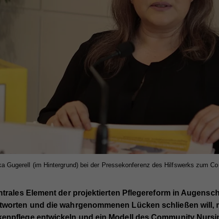
ka Gugerell (im Hintergrund) bei der Pressekonferenz des Hilfswerks zum C
ntrales Element der projektierten Pflegereform in Augensch
tworten und die wahrgenommenen Lücken schließen will, m
enpflege entwickeln und ein Modell des Community Nurs