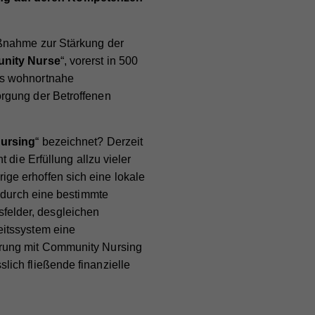
aßnahme zur Stärkung der
nity Nurse
“, vorerst in 500
ls wohnortnahe
rgung der Betroffenen
ursing
“ bezeichnet? Derzeit
 die Erfüllung allzu vieler
ge erhoffen sich eine lokale
g durch eine bestimmte
tsfelder, desgleichen
eitssystem eine
erung mit Community Nursing
ich fließende finanzielle