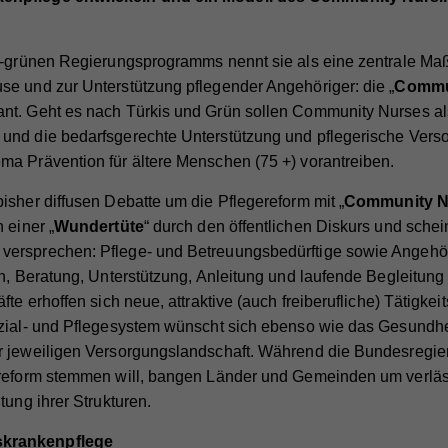
is-grünen Regierungsprogramms nennt sie als eine zentrale M
e und zur Unterstützung pflegender Angehöriger: die „
Commu
nt. Geht es nach Türkis und Grün sollen Community Nurses a
und die bedarfsgerechte Unterstützung und pflegerische Verso
a Prävention für ältere Menschen (75 +) vorantreiben.
isher diffusen Debatte um die Pflegereform mit „
Community N
 einer „
Wundertüte
“ durch den öffentlichen Diskurs und scheint
ersprechen: Pflege- und Betreuungsbedürftige sowie Angehöri
on, Beratung, Unterstützung, Anleitung und laufende Begleitun
te erhoffen sich neue, attraktive (auch freiberufliche) Tätigkei
ozial- und Pflegesystem wünscht sich ebenso wie das Gesundh
r jeweiligen Versorgungslandschaft. Während die Bundesregi
reform stemmen will, bangen Länder und Gemeinden um verlässl
tung ihrer Strukturen.
krankenpflege