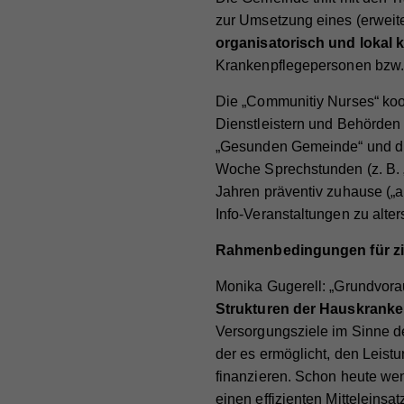
Na
zur Umsetzung eines (erweit
Lau
Ex
Na
Anb
organisatorisch und lokal
Mit 
Krankenpflegepersonen bzw. 
Na
Zw
Anb
Lau
zuge
Die „Communitiy Nurses“ koop
Anb
Lau
werd
Zw
Dienstleistern und Behörden 
jewe
Lau
„Gesunden Gemeinde“ und div
Zw
uns
Woche Sprechstunden (z. B.
Zw
Jahren präventiv zuhause („
Na
Info-Veranstaltungen zu alte
Na
Anb
Rahmenbedingungen für zi
Anb
Lau
Monika Gugerell: „Grundvora
Lau
Zw
Strukturen der Hauskranke
Versorgungsziele im Sinne de
Zw
der es ermöglicht, den Leist
Na
finanzieren. Schon heute we
einen effizienten Mitteleinsa
Anb