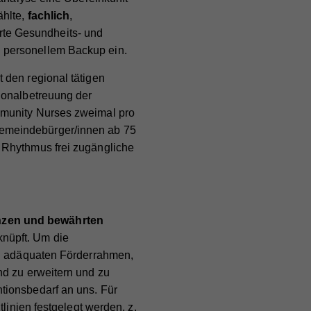
ählte,
fachlich
,
rte Gesundheits- und
e
 personellem Backup ein.
bei
 den regional tätigen
ionalbetreuung der
mmunity Nurses zweimal pro
Gemeindebürger/innen ab 75
 Rhythmus frei zugängliche
zen und bewährten
knüpft. Um die
en adäquaten Förderrahmen,
nd zu erweitern und zu
tionsbedarf an uns. Für
linien festgelegt werden, z.