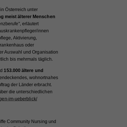
in Österreich unter
ng meist älterer Menschen
zberufe“, erläutert
Hauskrankenpfleger/innen
lege, Aktivierung,
 Krankenhaus oder
der Auswahl und Organisation
lich bis mehrmals täglich.
nd
153.000 ältere und
chendeckendes, wohnortnahes
trag der Länder erbracht.
 über die unterschiedlichen
ngen-im-ueberblick/
riffe Community Nursing und