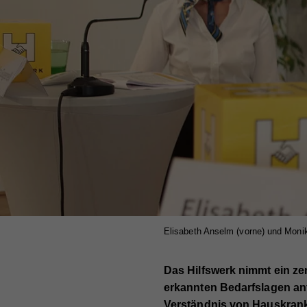
Elisabeth Anselm (vorne) und Moni
Das Hilfswerk nimmt ein ze
erkannten Bedarfslagen an
Verständnis von Hauskrank