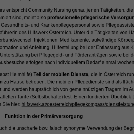
urs entspricht Community Nursing genau jenen Tätigkeiten, die 
iert sind, meint also
professionelle pflegerische Versorgu
 Gesundheits- und Krankenpflegepersonal sowie Pflegeassisten
sführerin des Hilfswerk Österreich. Unter die Tätigkeiten von 
erbandwechsel, Injektionen, Medikamente, aufwändige Körperpf
formation und Anleitung, Hilfestellung bei der Entlassung aus
 Unterstützung bei Pflegegeld- und Förderanträgen sowie bei 
Hausbesuche erfolgen nach individuellem Bedarf einmal wöchent
ebst Heimhilfe)
Teil der mobilen Dienste
, die in Österreich ru
en
zu Hause betreuen. Die mobilen Pflegedienste sind als flä
t und werden hauptsächlich von gemeinnützigen Trägern im Auf
affelten Tarife (Selbstbehalte) fest. Einen fundierten Überblick
n Sie hier:
hilfswerk.at/oesterreich/pflegekompass/dienstleistu
= Funktion in der Primärversorgung
t auch die unscharfe bzw. falsch synonyme Verwendung der Beg