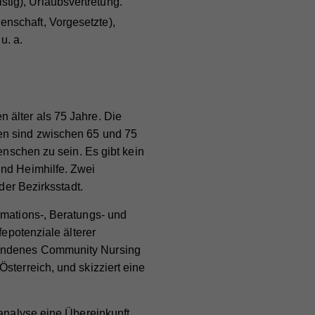
stig), Urlaubsvertretung.
enschaft, Vorgesetzte),
u. a.
ieser
are
ie
 älter als 75 Jahre. Die
nen sind zwischen 65 und 75
Menschen zu sein. Es gibt kein
und Heimhilfe. Zwei
 der Bezirksstadt.
rmations-, Beratungs- und
fepotenziale älterer
tandenes Community Nursing
nd
nd
sterreich, und skizziert eine
er
sanalyse eine Übereinkunft