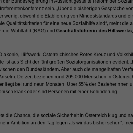
der Bundesregierung in Aussicht gestellte Reform der Sozialhil
referentenkonferenz sein. „Über die bisherigen Gespräche vo
er wenig, obwohl die Etablierung von Mindeststandards und e
le Qualitätskriterien für eine neue Sozialhilfe sind“, meint die 
Freie Wohlfahrt (BAG) und
Geschäftsführerin des Hilfswerks
 Diakonie, Hilfswerk, Österreichisches Rotes Kreuz und Volksh
fe ist aus Sicht der fünf großen Sozialorganisationen evident. 
ischen den Bundesländern. Aber auch die mangelhaften Verfa
t Anselm. Derzeit beziehen rund 205.000 Menschen in Österreich
er liegt bei rund neun Monaten. Über 55% der Bezieherinnen u
ronisch krank oder sind Personen mit einer Behinderung.
e die Chance, die soziale Sicherheit in Österreich klug und na
mehr Ambition an den Tag legen als wir das bisher sehen“, mei