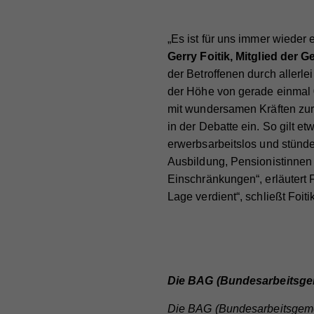
Cook
„Es ist für uns immer wieder e
Na
Ma
Na
Gerry Foitik, Mitglied der
Die
Anb
der Betroffenen durch allerle
Anb
Akti
der Höhe von gerade einmal 0
Lau
Lau
rele
mit wundersamen Kräften zur
Art 
Zw
in der Debatte ein. So gilt et
Zw
Info
erwerbsarbeitslos und stünde
teil
Ausbildung, Pensionistinne
nach
Na
Einschränkungen“, erläutert 
verk
Na
Lage verdient“, schließt Foitik
Anb
Cook
Anb
Lau
Sta
Na
Lau
Zw
Stat
Anb
Webs
Zw
Die BAG (Bundesarbeitsgem
Lau
geme
Na
Die BAG (Bundesarbeitsgemein
Webs