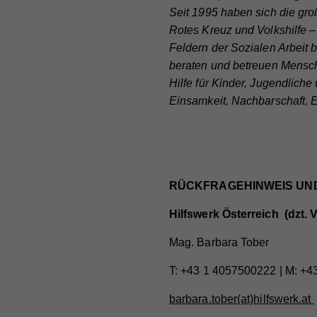
Seit 1995 haben sich die gro
Zw
Cook
Anb
Na
Rotes Kreuz und Volkshilfe 
Lau
Feldern der Sozialen Arbeit 
Ex
Na
Anb
beraten und betreuen Mensche
Mit 
Na
Zw
Anb
Lau
Hilfe für Kinder, Jugendliche
zuge
Anb
Einsamkeit, Nachbarschaft, 
Lau
werd
Zw
jewe
Lau
Zw
uns
Zw
Na
RÜCKFRAGEHINWEIS UN
Na
Anb
Hilfswerk Öste
Anb
Lau
Mag. Barbar
Lau
Zw
T: +43 1 4057500222 
Zw
barbara.tober(at)hilfswerk.at
Na