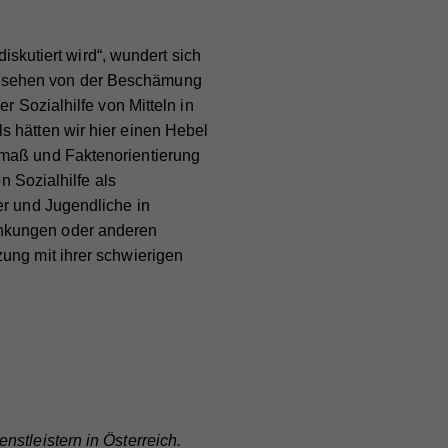
diskutiert wird“, wundert sich
esehen von der Beschämung
r Sozialhilfe von Mitteln in
s hätten wir hier einen Hebel
ieser
nmaß und Faktenorientierung
are
n Sozialhilfe als
ie
er und Jugendliche in
ankungen oder anderen
ung mit ihrer schwierigen
nd
nd
er
stleistern in Österreich.