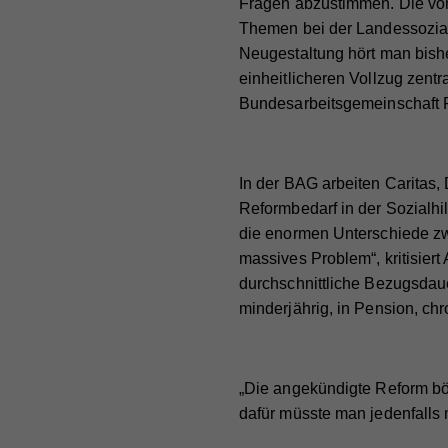
Fragen abzustimmen. Die von 
Themen bei der Landessozial
Neugestaltung hört man bish
einheitlicheren Vollzug zentra
Bundesarbeitsgemeinschaft 
In der BAG arbeiten Caritas,
Reformbedarf in der Sozialhil
die enormen Unterschiede zw
massives Problem“, kritisier
durchschnittliche Bezugsdau
minderjährig, in Pension, ch
„Die angekündigte Reform böt
dafür müsste man jedenfalls 