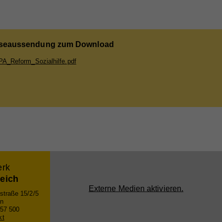
seaussendung zum Download
A_Reform_Sozialhilfe.pdf
erk
reich
Externe Medien aktivieren.
straße 15/2/5
n
 57 500
kt