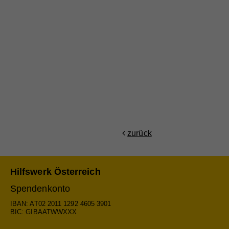
Anb
Na
Lau
Anb
Zw
Lau
Zw
Na
Anb
zurück
Lau
Zw
Hilfswerk Österreich
Spendenkonto
IBAN: AT02 2011 1292 4605 3901
Na
BIC: GIBAATWWXXX
Anb