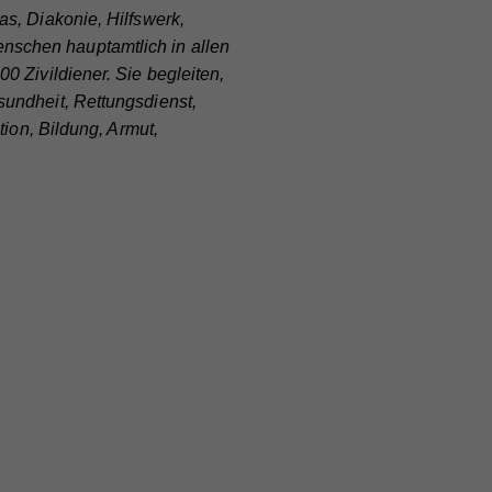
s, Diakonie, Hilfswerk,
nschen hauptamtlich in allen
0 Zivildiener. Sie begleiten,
undheit, Rettungsdienst,
e
tion, Bildung, Armut,
bei