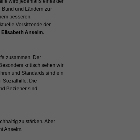
fe wird jedenfalls eines der
n Bund und Ländern zur
inem besseren,
aktuelle Vorsitzende der
, Elisabeth Anselm
.
ilfe zusammen. Der
„Besonders kritisch sehen wir
hren und Standards sind ein
 Sozialhilfe. Die
nd Bezieher sind
chhaltig zu stärken. Aber
nt Anselm.