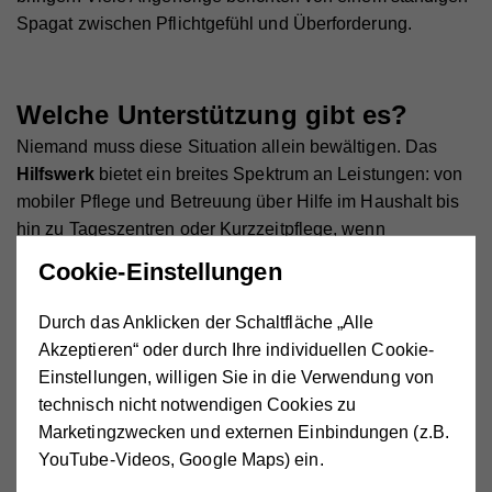
Spagat zwischen Pflichtgefühl und Überforderung.
Welche Unterstützung gibt es?
Niemand muss diese Situation allein bewältigen. Das
Hilfswerk
bietet ein breites Spektrum an Leistungen: von
mobiler Pflege und Betreuung über Hilfe im Haushalt bis
hin zu Tageszentren oder Kurzzeitpflege, wenn
Angehörige Entlastung brauchen. Bei uns können Sie
Cookie-Einstellungen
auch eine Pflegeberatung in Anspruch nehmen. Sie hilft,
den Überblick zu behalten:
Durch das Anklicken der Schaltfläche „Alle
Akzeptieren“ oder durch Ihre individuellen Cookie-
Einstellungen, willigen Sie in die Verwendung von
Welche Ansprüche bestehen?
technisch nicht notwendigen Cookies zu
Welche Betreuungsmodelle passen zur jeweiligen
Marketingzwecken und externen Einbindungen (z.B.
Lebenssituation?
YouTube-Videos, Google Maps) ein.
Welche finanziellen Unterstützungen sind möglich?