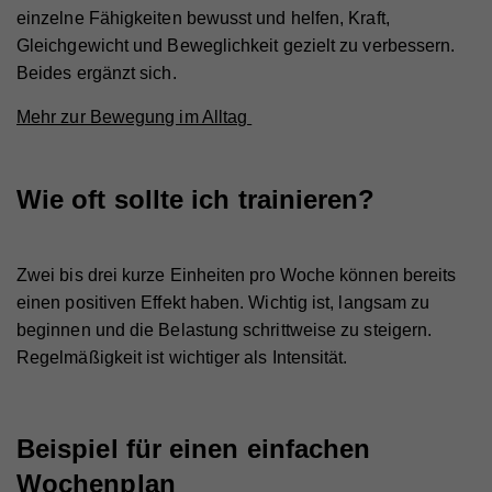
einzelne Fähigkeiten bewusst und helfen, Kraft,
Registriert eine eindeutige ID, die verwendet wird,
Gleichgewicht und Beweglichkeit gezielt zu verbessern.
Zweck
um statistische Daten dazu, wie der Besucher die
Beides ergänzt sich.
Website nutzt, zu generieren.
Mehr zur Bewegung im Alltag
Name
_ga
Wie oft sollte ich trainieren?
Anbieter
Whatchado
Laufzeit
2 Jahre
Zwei bis drei kurze Einheiten pro Woche können bereits
Registriert eine eindeutige ID, die verwendet wird,
Zweck
um statistische Daten dazu, wie der Besucher die
einen positiven Effekt haben. Wichtig ist, langsam zu
Website nutzt, zu generieren.
beginnen und die Belastung schrittweise zu steigern.
Regelmäßigkeit ist wichtiger als Intensität.
Name
_gat_UA_44117881-7
Beispiel für einen einfachen
Anbieter
Whatchado
Wochenplan
Laufzeit
10 Minuten