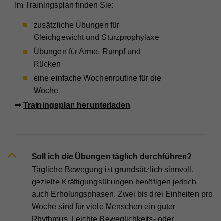
Zweck
um statistische Daten dazu, wie der Besucher die
Im Trainingsplan finden Sie:
Website nutzt, zu generieren.
zusätzliche Übungen für
Gleichgewicht und Sturzprophylaxe
Name
io
Übungen für Arme, Rumpf und
Rücken
Anbieter
Walls.io
eine einfache Wochenroutine für die
Laufzeit
Session
Woche
➡
Trainingsplan herunterladen
Cookie, der zur Aufrechterhaltung der Verbindung
des Walls.io Frontends zum Backend dient (=
Zweck
Updates mit neuen Posts). Es werden keine
personenbezogenen Infos gespeichert.
Soll ich die Übungen täglich durchführen?
Tägliche Bewegung ist grundsätzlich sinnvoll,
Name
iutk
gezielte Kräftigungsübungen benötigen jedoch
Anbieter
Issuu
auch Erholungsphasen. Zwei bis drei Einheiten pro
Woche sind für viele Menschen ein guter
Laufzeit
1 Tag
Rhythmus. Leichte Beweglichkeits- oder