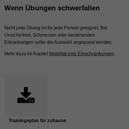
Wird von Google Analytics verwendet, um die
Zweck
Anforderungsrate einzuschränken
Wenn Übungen schwerfallen
Nicht jede Übung ist für jede Person geeignet. Bei
Name
_gid
Unsicherheit, Schmerzen oder bestehenden
Anbieter
Walls.io
Erkrankungen sollte die Auswahl angepasst werden.
Laufzeit
1 Tag
Mehr dazu im Kapitel
Mobilität trotz Einschränkungen
Registriert eine eindeutige ID, die verwendet wird,
Zweck
um statistische Daten dazu, wie der Besucher die
Website nutzt, zu generieren.
Name
_ga
Anbieter
Walls.io
Laufzeit
2 Jahre
Trainingsplan für zuhause
Registriert eine eindeutige ID, die verwendet wird,