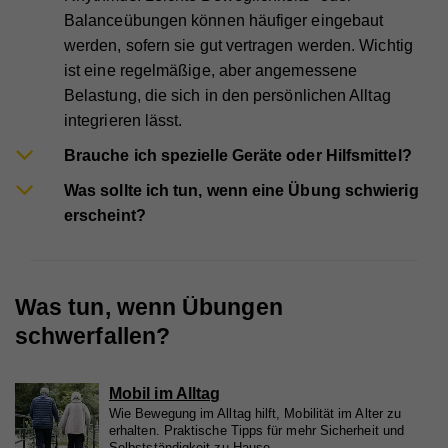
Registriert eine Tracking-ID für das Gerät oder den
Zweck
Balanceübungen können häufiger eingebaut
Browser eines Benutzers.
werden, sofern sie gut vertragen werden. Wichtig
ist eine regelmäßige, aber angemessene
Belastung, die sich in den persönlichen Alltag
Name
__qca
integrieren lässt.
Anbieter
Issuu
Brauche ich spezielle Geräte oder Hilfsmittel?
Laufzeit
1 Jahr
Was sollte ich tun, wenn eine Übung schwierig
erscheint?
Sammelt anonyme Daten über die Besuche des
Benutzers auf der Website, z. B. die Anzahl der
Besuche, die durchschnittliche Zeit, die auf der
Zweck
Website verbracht wurde, und welche Seiten
geladen wurden, um Berichte zur Optimierung des
Was tun, wenn Übungen
Website-Inhalts zu erstellen.
schwerfallen?
Name
mc
Mobil im Alltag
Wie Bewegung im Alltag hilft, Mobilität im Alter zu
Anbieter
Quantcast
erhalten. Praktische Tipps für mehr Sicherheit und
Selbstständigkeit zu Hause.