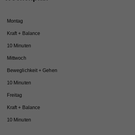
Wird zur Unterscheidung von Website Besuchern
Zweck
verwendet
Montag
Kraft + Balance
Name
CAKEPHP
10 Minuten
Anbieter
Whatchado
Mittwoch
Laufzeit
Ende der Browsernutzung
Beweglichkeit + Gehen
Speichert notwendige Sessiondaten für
Zweck
Basisfunktion der Website.
10 Minuten
Freitag
Name
_gat
Kraft + Balance
Anbieter
Walls.io
10 Minuten
Laufzeit
1 Minute