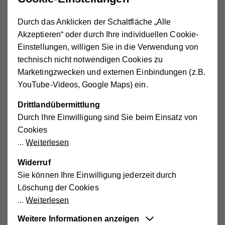
Durch das Anklicken der Schaltfläche „Alle
Akzeptieren“ oder durch Ihre individuellen Cookie-
Einstellungen, willigen Sie in die Verwendung von
Die Lage des Beckenbodens bei der Frau (li.) und beim Mann (re.)
technisch nicht notwendigen Cookies zu
Marketingzwecken und externen Einbindungen (z.B.
YouTube-Videos, Google Maps) ein.
Der Beckenboden ist eng mit unserer Bauch- und
Rückenmuskulatur verbunden und hat wichtige Aufgaben:
Drittlandübermittlung
Er stützt die inneren Organe im Bauchraum und stabilisiert
Durch Ihre Einwilligung sind Sie beim Einsatz von
die Wirbelsäule.
Er federt Druck- und Stoßbelastungen
Cookies
ab
, etwa beim Husten, Niesen, beim Heben von schweren
Weiterlesen
Lasten oder beim Springen. Und er sorgt dafür, dass wir
Harn und Stuhl zurückhalten oder loslassen, denn er
Widerruf
umfasst und kontrolliert Schließmuskulatur von Blase und
Sie können Ihre Einwilligung jederzeit durch
Darmausgang.
Löschung der Cookies
Weiterlesen
Im Normalfall arbeitet der Beckenboden bei fast jeder
Weitere Informationen anzeigen
Bewegung mit. Er tut das von selbst, wie in einem