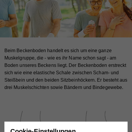
Beim Beckenboden handelt es sich um eine ganze
Muskelgruppe, die - wie es ihr Name schon sagt - am
Boden unseres Beckens liegt. Der Beckenboden erstreckt
sich wie eine elastische Schale zwischen Scham- und
Steißbein und den beiden Sitzbeinhöckern. Er besteht aus
drei Muskelschichten sowie Bändern und Bindegewebe.
Cookie-Einstellungen