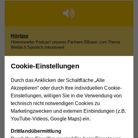
Hörtipp
Hörenswerter Podcast unseres Partners BBraun zum Thema
Weiblich.Sportlich.Inkontinent
Cookie-Einstellungen
Durch das Anklicken der Schaltfläche „Alle
Akzeptieren“ oder durch Ihre individuellen Cookie-
Einstellungen, willigen Sie in die Verwendung von
Verzeichnis von Physiotherapeuten
technisch nicht notwendigen Cookies zu
Auf der Webseite des Bundesverband der Physiotherapeutinnen
Marketingzwecken und externen Einbindungen (z.B.
und Physiotherapeuten können Sie nach einem Therapeuten in
Ihrer Nähe suchen (Button oben rechts an der Seite).
YouTube-Videos, Google Maps) ein.
Drittlandübermittlung