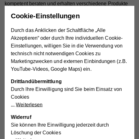
kompetent beraten und erhalten verschiedene Produkte
zum Testen. Wenn Sie das ideale Produkt gefunden
Cookie-Einstellungen
haben, können Sie es auch künftig dort beziehen. Je
nachdem, ob es sich um eine Einmal- oder eine
Durch das Anklicken der Schaltfläche „Alle
Dauerverordnung handelt, veranlasst Ihr Bandagist/Ihr
Akzeptieren“ oder durch Ihre individuellen Cookie-
Sanitätshaus auch die Lieferung zu Ihnen nach Hause
Einstellungen, willigen Sie in die Verwendung von
bzw. kümmert sich um die
Verrechnung mit Ihrer
technisch nicht notwendigen Cookies zu
Krankenkasse
.
Marketingzwecken und externen Einbindungen (z.B.
YouTube-Videos, Google Maps) ein.
Selbst zu bezahlen ist im Normalfall nur der
Selbstbehalt
.
Für Personen, die von der Rezeptgebühr befreit sind,
Drittlandübermittlung
entfällt der Selbstbehalt.
Beachten Sie jedoch,
Durch Ihre Einwilligung sind Sie beim Einsatz von
Cookies
dass
Krankenkassen
meist nur die Kosten für die
Weiterlesen
notwendige Versorgung
übernehmen.
Produkte,
die einfacher anzulegen sind, höheren Komfort oder
Widerruf
mehr Wohlbefinden bieten, müssen meist selbst
Sie können Ihre Einwilligung jederzeit durch
bezahlt werden.
Löschung der Cookies
dass jede Krankenkasse ihren eigenen